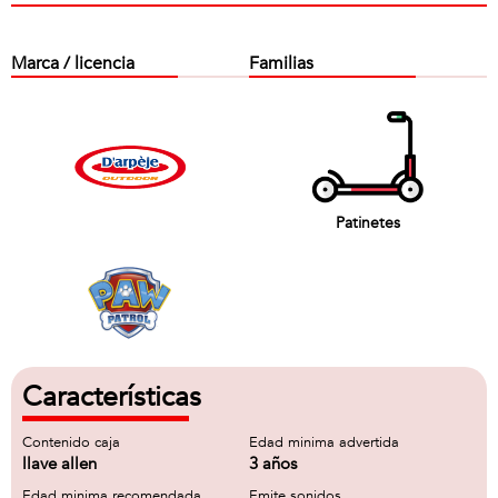
Marca / licencia
Familias
Patinetes
Características
Contenido caja
Edad minima advertida
llave allen
3 años
Edad minima recomendada
Emite sonidos