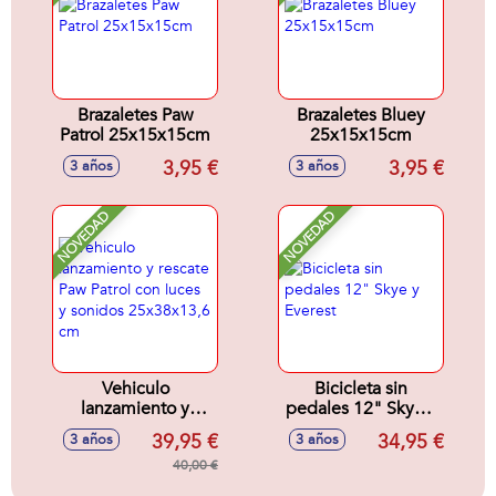
Brazaletes Paw
Brazaletes Bluey
Patrol 25x15x15cm
25x15x15cm
3,95 €
3,95 €
3 años
3 años
NOVEDAD
NOVEDAD
Vehiculo
Bicicleta sin
lanzamiento y
pedales 12" Skye y
rescate Paw Patrol
Everest
39,95 €
34,95 €
3 años
3 años
con luces y sonidos
25x38x13,6 cm
40,00 €