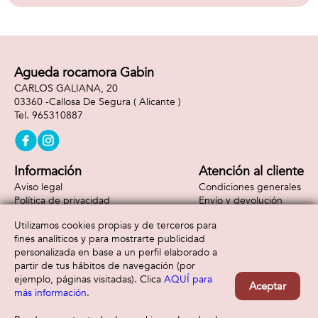
Agueda rocamora Gabin
CARLOS GALIANA, 20
03360 -
Callosa De Segura
( Alicante )
965310887
Información
Atención al cliente
Aviso legal
Condiciones generales
Política de privacidad
Envío y devolución
Política de cookies
Contacto
Utilizamos cookies propias y de terceros para
Formas de pago
fines analíticos y para mostrarte publicidad
personalizada en base a un perfil elaborado a
partir de tus hábitos de navegación (por
ejemplo, páginas visitadas). Clica
AQUÍ para
Aceptar
más información
.