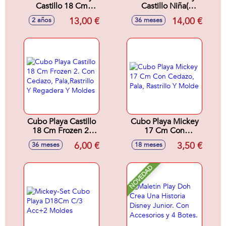
Castillo 18 Cm
Castillo Niña(
Mickey Con
Frozen, Minnie,
13,00 €
14,00 €
2 años
36 meses
Cedazo, Pala,
Barbie) Con
Rastrillo Y Moldes
Cedazo, Pala,
Rastrillo, Regadera
Y Moldes 18Cm -
Modelos surtidos
Cubo Playa Castillo
Cubo Playa Mickey
18 Cm Frozen 2.
17 Cm Con
Con Cedazo,
Cedazo, Pala,
6,00 €
3,50 €
36 meses
18 meses
Pala,Rastrillo Y
Rastrillo Y Molde
Regadera Y Moldes
NOVEDAD