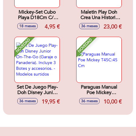
Mickey-Set Cubo
Maletin Play Doh
Playa D18Cm C/3
Crea Una Historia
Acc+2 Moldes
Disney Junior. Con
4,95 €
23,00 €
18 meses
36 meses
Accesorios y 4
Botes.
NOVEDAD
NOVEDAD
Set De Juego Play-
Paraguas Manual
Doh Disney Junior
Poe Mickey
On-The-Go (Garaje
T45C:45 Cm
19,95 €
10,00 €
36 meses
36 meses
o Panaderia).
Incluye 3 Botes y
accesorios. -
Modelos surtidos