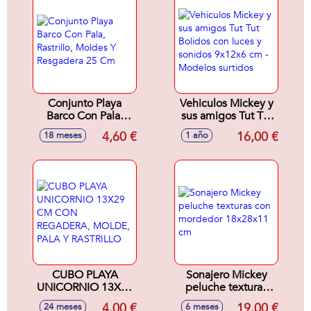
Conjunto Playa
Vehiculos Mickey y
Barco Con Pala,
sus amigos Tut Tut
Rastrillo, Moldes Y
Bolidos con luces y
4,60 €
16,00 €
18 meses
1 año
Resgadera 25 Cm
sonidos 9x12x6 cm
- Modelos surtidos
CUBO PLAYA
Sonajero Mickey
UNICORNIO 13X29
peluche texturas
CM CON
con mordedor
4,00 €
19,00 €
24 meses
6 meses