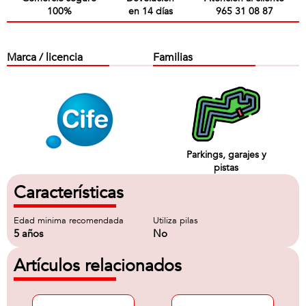
100%
en 14 días
965 31 08 87
Marca / licencia
Familias
Parkings, garajes y
pistas
Características
Edad minima recomendada
Utiliza pilas
5 años
No
Artículos relacionados