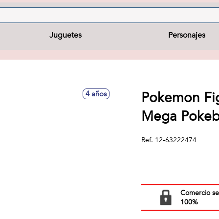
Juguetes
Personajes
Pokemon Fig
4 años
Mega Pokeba
Ref.
12-63222474
Comercio s
100%