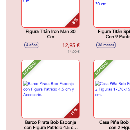
- 8 %
Figura Titán Iron Man 30
Figura Titán Sp
Cm
Con 9 Punt
Articulacion.
12,95 €
4 años
36 meses
14,00 €
NOVEDAD
NOVEDAD
- 11 %
Barco Pirata Bob Esponja
Casa Piña Bob
con Figura Patricio 4.5 cm
con 2 Figu