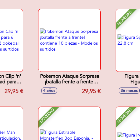
NOVEDAD
n Clip 'n'
Pokemon Ataque Sorpresa
Figura
ad para 6
¡batalla frente a frente!
Figu
cluye 2
contiene 10 piezas -
29,95 €
29,95 €
4 años
36 meses
igura -
Modelos surtidos
tidos
NOVEDAD
NOVEDAD