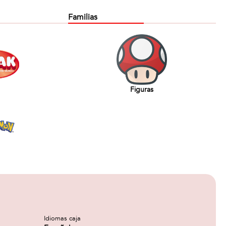
Familias
Figuras
Idiomas caja