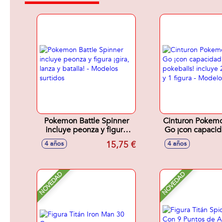
Pokemon Battle Spinner
Cinturon Pokemo
incluye peonza y figura
Go ¡con capacid
¡gira, lanza y batalla! -
pokeballs! in
15,75 €
4 años
4 años
Modelos surtidos
pokeball y 1 f
Modelos sur
NOVEDAD
NOVEDAD