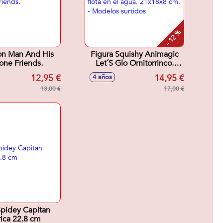
- 12 %
ron Man And His
Figura Squishy Animagic
ne Friends.
Let´S Glo Ornitorrinco.
Brilla y flota en el agua.
12,95 €
14,95 €
4 años
21x18x8 cm. - Modelos
13,00 €
surtidos
17,00 €
Spidey Capitan
ica 22.8 cm