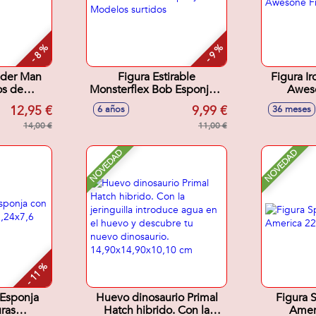
- 8 %
- 9 %
ider Man
Figura Estirable
Figura I
os de
Monsterflex Bob Esponja. -
Aweso
 30 cm
Modelos surtidos
12,95 €
9,99 €
6 años
36 meses
14,00 €
11,00 €
NOVEDAD
NOVEDAD
- 11 %
 Esponja
Huevo dinosaurio Primal
Figura 
ras
Hatch hibrido. Con la
Amer