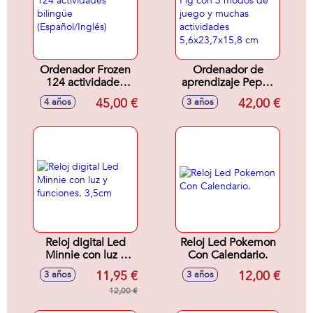
Ordenador Frozen
Ordenador de
124 actividades
aprendizaje Peppa
bilingüe
Pig con 5 modos
45,00 €
42,00 €
4 años
3 años
(Español/Inglés)
de juego y muchas
actividades
5,6x23,7x15,8 cm
Reloj digital Led
Reloj Led Pokemon
Minnie con luz y
Con Calendario.
funciones. 3,5cm
11,95 €
12,00 €
3 años
3 años
12,00 €