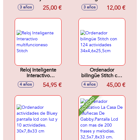
actividades y 3
calendario y hora
25,00 €
12,00 €
3 años
3 años
niveles de juego.
18x7.5x3 cm -
Diferentes esferas
Modelos surtidos
del reloj.
15x5,8x21,6 cm
Reloj Inteligente
Ordenador
Interactivo
bilingüe Stitch con
multifuncioneso
124 actividades
54,95 €
45,00 €
4 años
4 años
Stitch
34x4,6x25,5cm
NOVEDAD