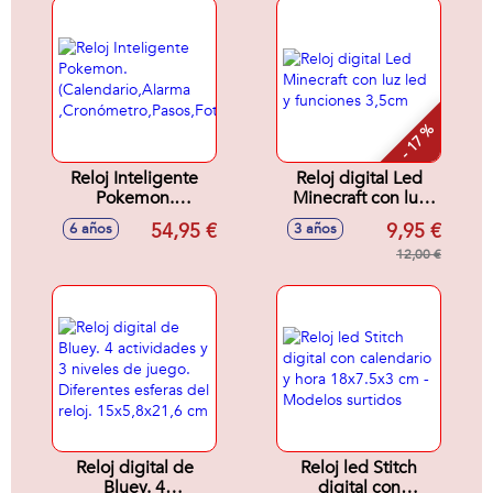
- 17 %
Reloj Inteligente
Reloj digital Led
Pokemon.
Minecraft con luz
(Calendario,Alarma
led y funciones
54,95 €
9,95 €
6 años
3 años
,Cronómetro,Pasos,Fotos,Videos,Mp3,Juegos…..)
3,5cm
12,00 €
Reloj digital de
Reloj led Stitch
Bluey. 4
digital con