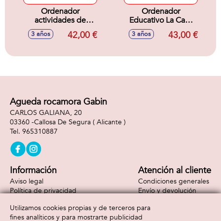
Ordenador
Ordenador
actividades de
Educativo La Casa
Bluey pantalla lcd
De Muñecas De
42,00 €
43,00 €
3 años
3 años
con luz y 10
Gabby.Pantalla Lcd
actividades.
con mas de 200
30x7,8x33 cm
frases y melodias.
32,5x7,8x33 cm.
Agueda rocamora Gabin
CARLOS GALIANA, 20
03360 -
Callosa De Segura
( Alicante )
965310887
Información
Atención al cliente
Aviso legal
Condiciones generales
Política de privacidad
Envío y devolución
Política de cookies
Contacto
Utilizamos cookies propias y de terceros para
Formas de pago
fines analíticos y para mostrarte publicidad