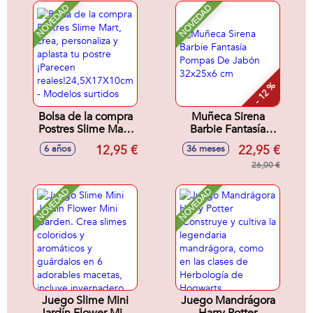
NOVEDAD
NOVEDAD
- 12 %
Bolsa de la compra
Muñeca Sirena
Postres Slime Mart,
Barbie Fantasía
crea, personaliza y
Pompas De Jabón
12,95 €
22,95 €
6 años
36 meses
aplasta tu postre
32x25x6 cm
¡Parecen
26,00 €
reales!24,5X17X10cm
- Modelos surtidos
NOVEDAD
NOVEDAD
Juego Slime Mini
Juego Mandrágora