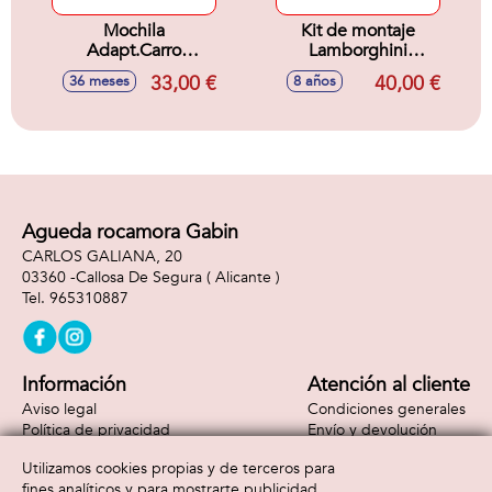
Mochila
Kit de montaje
Adapt.Carro
Lamborghini
33x42x14Cm
Huracán con mas
33,00 €
40,00 €
36 meses
8 años
de 190
componentes.
Agueda rocamora Gabin
CARLOS GALIANA, 20
03360 -
Callosa De Segura
( Alicante )
965310887
Información
Atención al cliente
Aviso legal
Condiciones generales
Política de privacidad
Envío y devolución
Política de cookies
Contacto
Utilizamos cookies propias y de terceros para
Formas de pago
fines analíticos y para mostrarte publicidad