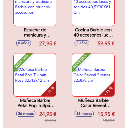
Estuche de
Cocina Barbie con
manicura y
40 accesorios luces
pedicura Barbie
y sonidos
27,95 €
59,95 €
8 años
3 años
con muchos
40,5X30X81 Cm
accesorios
NOVEDAD
NOVEDAD
- 11 %
- 11 %
Muñeca Barbie
Muñeca Barbie
Petal Pop Tulipán
Color Reveal
Rosa 32x12x12 cm
Sirenas 32x8x8 cm
24,95 €
15,95 €
36 meses
36 meses
28,00 €
18,00 €