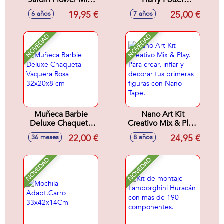
Jardín Flower Mini
Harry Potter
Garden. Crea
.Construye y cultiva
19,95 €
25,00 €
6 años
7 años
slimes coloridos y
la legendaria
aromáticos y
mandrágora, como
guárdalos en 6
en las clases de
NOVEDAD
NOVEDAD
adorables macetas,
Herbología de
incluye
Hogwarts..
invernadero.
Decora a tu gusto
para crear tu propio
mundo floral.
27x25x9cm
Muñeca Barbie
Nano Art Kit
Deluxe Chaqueta
Creativo Mix & Play.
Vaquera Rosa
Para crear, inflar y
22,00 €
24,95 €
36 meses
8 años
32x20x8 cm
decorar tus
primeras figuras
con Nano Tape.
NOVEDAD
NOVEDAD