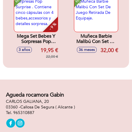
- 9 %
Mega Set Bebes Y
Muñeca Barbie
Sorpresas Pop
Malibú Con Set De
Surprise . Contiene
Juego Retirada De
19,95 €
32,00 €
3 años
36 meses
cinco cápsulas con
Equipaje.
4 bebes,accesorios
22,00 €
y detalles sorpresa.
Agueda rocamora Gabin
CARLOS GALIANA, 20
03360 -
Callosa De Segura
( Alicante )
965310887