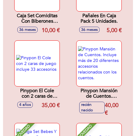
Caja Set Comiditas
Pañales En Caja
Con Biberones
Pack 5 Unidades.
Magicos Y
10,00 €
5,00 €
36 meses
36 meses
Accesorios.
Pinypon El Cole
Pinypon Mansión
con 2 caras de
de Cuentos.
juego incluye 33
Incluye más de 20
35,00 €
40,00
4 años
recién
accesorios
diferentes
nacido
accesorios
€
relacionados con
los cuentos.
NOVEDAD
NOVEDAD