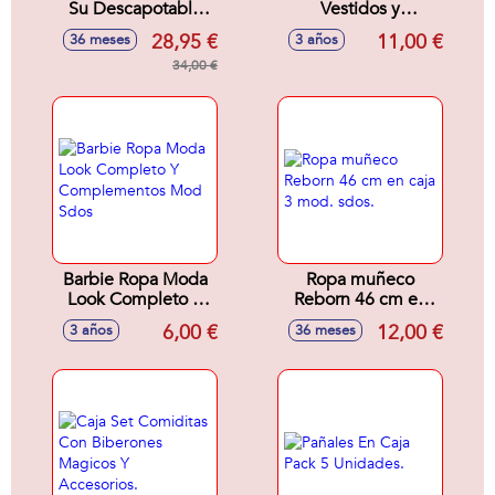
Su Descapotable
Vestidos y
Morado.
Accesorios Looks
28,95 €
11,00 €
36 meses
3 años
De Moda Mod
34,00 €
Surtidos
Barbie Ropa Moda
Ropa muñeco
Look Completo Y
Reborn 46 cm en
Complementos
caja 3 mod. sdos.
6,00 €
12,00 €
3 años
36 meses
Mod Sdos