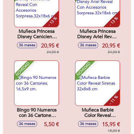
- 13 %
- 13 %
Muñeca Princesa
Muñeca Princesa
Disney Cenicienta
Disney Ariel Reveal
Reveal Con
Con Accesorios
20,95 €
20,95 €
36 meses
36 meses
Accesorios
Sorpresa.32x18x6
Sorpresa.32x18x6
24,00 €
cm
24,00 €
cm
NOVEDAD
NOVEDAD
- 11 %
Bingo 90 Numeros
Muñeca Barbie
con 36 Cartones.
Color Reveal
16,5x9 cm.
Sirenas 32x8x8 cm
5,50 €
15,95 €
36 meses
36 meses
18,00 €