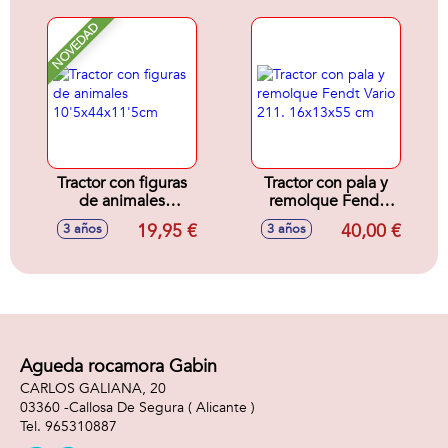
NOVEDAD
Tractor con figuras
Tractor con pala y
de animales
remolque Fendt
10'5x44x11'5cm
Vario 211.
19,95 €
40,00 €
3 años
3 años
16x13x55 cm
Agueda rocamora Gabin
CARLOS GALIANA, 20
03360 -
Callosa De Segura
( Alicante )
965310887