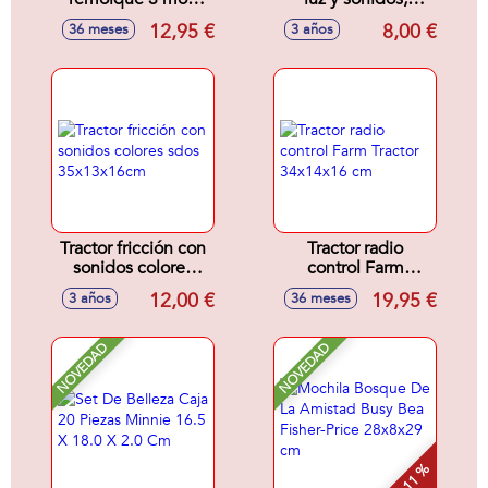
sdos 52x9x7,5cm
escala 1:32, colores
12,95 €
8,00 €
36 meses
3 años
sdos.
Tractor fricción con
Tractor radio
sonidos colores
control Farm
sdos 35x13x16cm
Tractor 34x14x16
12,00 €
19,95 €
3 años
36 meses
cm
NOVEDAD
NOVEDAD
- 11 %