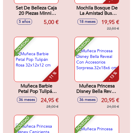
Set De Belleza Caja
Mochila Bosque De
20 Piezas Minnie
La Amistad Busy
16.5 X 18.0 X 2.0
Bea Fisher-Price
5,00 €
19,95 €
5 años
18 meses
Cm
28x8x29 cm
22,50 €
NOVEDAD
NOVEDAD
- 11 %
- 13 %
Muñeca Barbie
Muñeca Princesa
Petal Pop Tulipán
Disney Bella Reveal
Rosa 32x12x12 cm
Con Accesorios
24,95 €
20,95 €
36 meses
36 meses
Sorpresa.32x18x6
28,00 €
cm
24,00 €
NOVEDAD
NOVEDAD