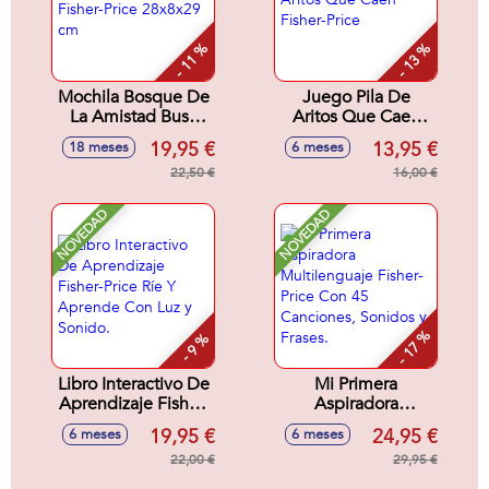
- 11 %
- 13 %
Mochila Bosque De
Juego Pila De
La Amistad Busy
Aritos Que Caen
Bea Fisher-Price
Fisher-Price
19,95 €
13,95 €
18 meses
6 meses
28x8x29 cm
22,50 €
16,00 €
NOVEDAD
NOVEDAD
- 17 %
- 9 %
Libro Interactivo De
Mi Primera
Aprendizaje Fisher-
Aspiradora
Price Ríe Y
Multilenguaje
19,95 €
24,95 €
6 meses
6 meses
Aprende Con Luz y
Fisher-Price Con 45
Sonido.
22,00 €
Canciones, Sonidos
29,95 €
y Frases.