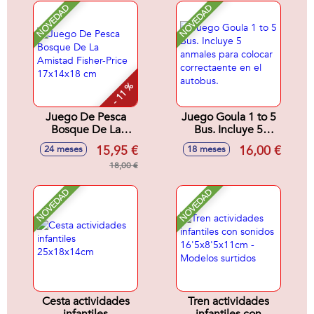
NOVEDAD
NOVEDAD
- 11 %
Juego De Pesca
Juego Goula 1 to 5
Bosque De La
Bus. Incluye 5
Amistad Fisher-
anmales para
15,95 €
16,00 €
24 meses
18 meses
Price 17x14x18 cm
colocar
18,00 €
correctaente en el
autobus.
NOVEDAD
NOVEDAD
Cesta actividades
Tren actividades