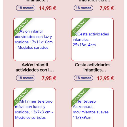
infantiles
infantiles con
25x18x14cm
sonidos
14,95 €
7,95 €
18 meses
18 meses
16'5x8'5x11cm -
Modelos surtidos
NOVEDAD
NOVEDAD
Avión infantil
Cesta actividades
actividades con luz
infantiles
y sonidos
25x18x14cm
7,95 €
12,95 €
18 meses
18 meses
17x11x10cm -
Modelos surtidos
NOVEDAD
NOVEDAD