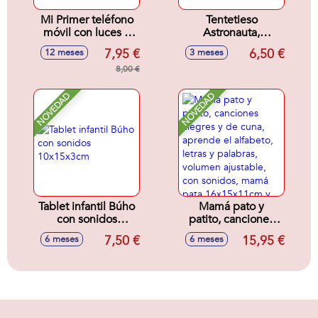
Mi Primer teléfono
Tentetieso
móvil con luces y
Astronauta,
sonidos, 13x7x3
movimientos
7,95 €
6,50 €
12 meses
3 meses
cm - Modelos
suaves 11x9x9cm
surtidos
8,00 €
NOVEDAD
NOVEDAD
Tablet infantil Búho
Mamá pato y
con sonidos
patito, canciones
10x15x3cm
alegres y de cuna,
7,50 €
15,95 €
6 meses
6 meses
aprende el
alfabeto, letras y
palabras, volumen
ajustable, con
sonidos, mamá
pata 16x15x11cm y