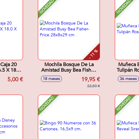
NOVEDAD
NOVEDAD
- 11 %
 Caja 20
Mochila Bosque De La
Muñeca B
.5 X 18.0
Amistad Busy Bea Fisher-
Tulipán R
m
Price 28x8x29 cm
5,00 €
19,95 €
18 meses
36 meses
22,50 €
NOVEDAD
NOVEDAD