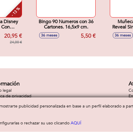
- 13 %
a Disney
Bingo 90 Numeros con 36
Muñeca
l Con
Cartones. 16,5x9 cm.
Reveal Si
os
20,95 €
5,50 €
36 meses
36 meses
18x6 cm
24,00 €
ormación
A
o legal
Co
tica de privacidad
En
tica de cookies
Co
a mostrarte publicidad personalizada en base a un perfil elaborado a pa
figurarlas o rechazar su uso clicando
AQUÍ