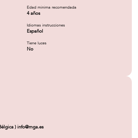
Edad minima recomendada
4 años
Idiomas instrucciones
Español
Tiene luces
No
gica ) info@mga.es