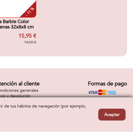
- 11 %
 Barbie Color
renas 32x8x8 cm
15,95 €
18,00 €
tención al cliente
Formas de pago
ndiciones generales
vío y devolución
ntacto
rtir de tus hábitos de navegación (por ejemplo,
Aceptar