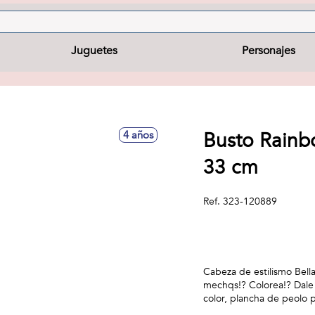
Juguetes
Personajes
Busto Rainb
4 años
33 cm
Ref.
323-120889
Cabeza de estilismo Bella
mechqs!? Colorea!? Dale b
color, plancha de peolo 