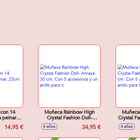
 con 14
Muñeca Rainbow High
Muñeca
 peinar,
Crystal Fashion Doll-
Crystal Fa
Amaya 30 cm. Con 5
30 cm .Co
14,95 €
34,95 €
4 años
4 años
accesorios y un anillo para
un an
ti