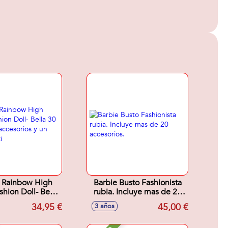
 Rainbow High
Barbie Busto Fashionista
shion Doll- Bella
rubia. Incluye mas de 20
n 5 accesorios y
accesorios.
34,95 €
45,00 €
3 años
illo para ti