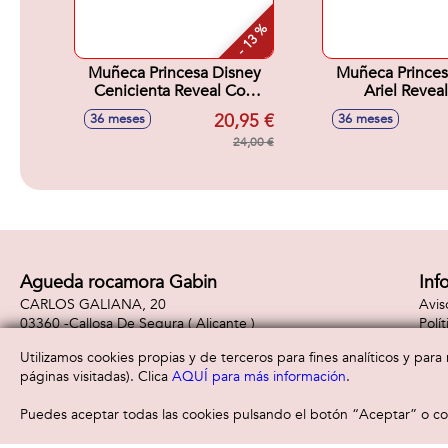
- 13 %
Muñeca Princesa Disney
Muñeca Princes
Cenicienta Reveal Con
Ariel Revea
Accesorios
Accesori
20,95 €
36 meses
36 meses
Sorpresa.32x18x6 cm
Sorpresa.32x
24,00 €
Agueda rocamora Gabin
Inf
CARLOS GALIANA, 20
Avis
03360 -
Callosa De Segura
( Alicante )
Polí
965310887
Polí
Utilizamos cookies propias y de terceros para fines analíticos y par
páginas visitadas). Clica
AQUÍ para más información
.
Puedes aceptar todas las cookies pulsando el botón “Aceptar” o con