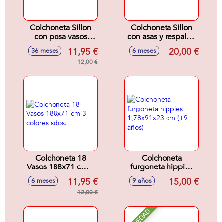
Colchoneta Sillon
Colchoneta Sillon
con posa vasos
con asas y respaldo
160x85 cm 2
163x104 cm 2
11,95 €
20,00 €
36 meses
6 meses
colores sdos.
colores sdos.
12,00 €
Colchoneta 18
Colchoneta
Vasos 188x71 cm 3
furgoneta hippies
colores sdos.
1,78x91x23 cm (+9
11,95 €
15,00 €
6 meses
9 años
años)
12,00 €
NOVEDAD