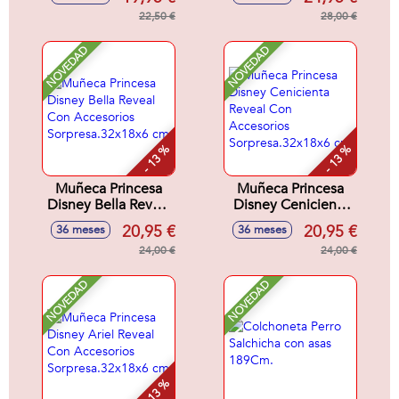
28x8x29 cm
22,50 €
28,00 €
NOVEDAD
NOVEDAD
- 13 %
- 13 %
Muñeca Princesa
Muñeca Princesa
Disney Bella Reveal
Disney Cenicienta
Con Accesorios
Reveal Con
20,95 €
20,95 €
36 meses
36 meses
Sorpresa.32x18x6
Accesorios
cm
24,00 €
Sorpresa.32x18x6
24,00 €
cm
NOVEDAD
NOVEDAD
- 13 %