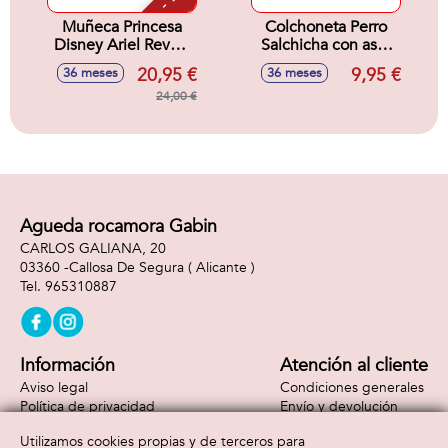
Muñeca Princesa
Colchoneta Perro
Disney Ariel Reveal
Salchicha con asas
Con Accesorios
189Cm.
20,95 €
9,95 €
36 meses
36 meses
Sorpresa.32x18x6
cm
24,00 €
Agueda rocamora Gabin
CARLOS GALIANA, 20
03360 -
Callosa De Segura
( Alicante )
965310887
Información
Atención al cliente
Aviso legal
Condiciones generales
Política de privacidad
Envío y devolución
Política de cookies
Contacto
Utilizamos cookies propias y de terceros para
Formas de pago