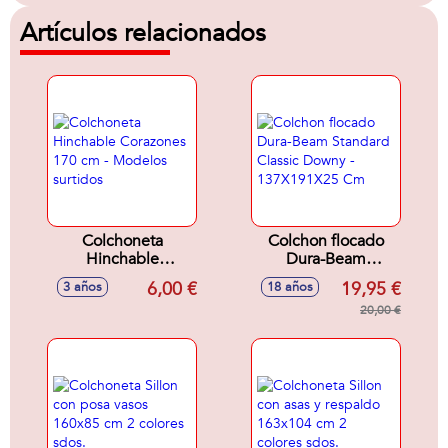
Artículos relacionados
Colchoneta
Colchon flocado
Hinchable
Dura-Beam
Corazones 170 cm -
Standard Classic
6,00 €
19,95 €
3 años
18 años
Modelos surtidos
Downy -
137X191X25 Cm
20,00 €