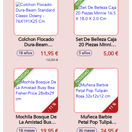
Colchon Flocado
Set De Belleza Caja
Dura-Beam
20 Piezas Minnie
Standard Classic
16.5 X 18.0 X 2.0
11,95 €
5,00 €
18 años
5 años
Downy -
Cm
76X191X25 Cm
12,00 €
NOVEDAD
NOVEDAD
- 11 %
- 11 %
Mochila Bosque De
Muñeca Barbie
La Amistad Busy
Petal Pop Tulipán
Bea Fisher-Price
Rosa 32x12x12 cm
19,95 €
24,95 €
18 meses
36 meses