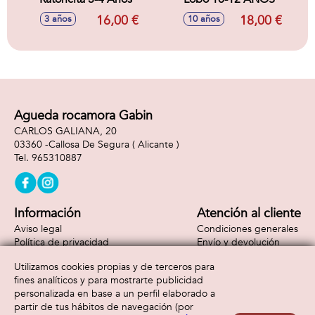
16,00 €
18,00 €
3 años
10 años
Agueda rocamora Gabin
CARLOS GALIANA, 20
03360 -
Callosa De Segura
( Alicante )
965310887
Información
Atención al cliente
Aviso legal
Condiciones generales
Política de privacidad
Envío y devolución
Política de cookies
Contacto
Utilizamos cookies propias y de terceros para
Formas de pago
fines analíticos y para mostrarte publicidad
personalizada en base a un perfil elaborado a
partir de tus hábitos de navegación (por