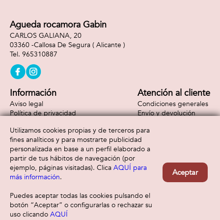
Agueda rocamora Gabin
CARLOS GALIANA, 20
03360 -
Callosa De Segura
( Alicante )
965310887
Información
Atención al cliente
Aviso legal
Condiciones generales
Política de privacidad
Envío y devolución
Política de cookies
Contacto
Utilizamos cookies propias y de terceros para
Formas de pago
fines analíticos y para mostrarte publicidad
personalizada en base a un perfil elaborado a
partir de tus hábitos de navegación (por
ejemplo, páginas visitadas). Clica
AQUÍ para
Aceptar
más información
.
Puedes aceptar todas las cookies pulsando el
botón “Aceptar” o configurarlas o rechazar su
uso clicando
AQUÍ