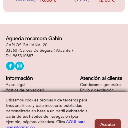
10,00 €
12,00 €
Agueda rocamora Gabin
CARLOS GALIANA, 20
03360 -
Callosa De Segura
( Alicante )
965310887
Información
Atención al cliente
Aviso legal
Condiciones generales
Política de privacidad
Envío y devolución
Política de cookies
Contacto
Utilizamos cookies propias y de terceros para
Formas de pago
fines analíticos y para mostrarte publicidad
personalizada en base a un perfil elaborado a
partir de tus hábitos de navegación (por
ejemplo, páginas visitadas). Clica
AQUÍ para
Aceptar
más información
.