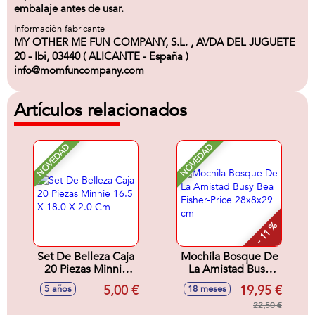
embalaje antes de usar.
Información fabricante
MY OTHER ME FUN COMPANY, S.L. , AVDA DEL JUGUETE
20 - Ibi, 03440 ( ALICANTE - España )
info@momfuncompany.com
Artículos relacionados
NOVEDAD
NOVEDAD
- 11 %
Set De Belleza Caja
Mochila Bosque De
20 Piezas Minnie
La Amistad Busy
16.5 X 18.0 X 2.0
Bea Fisher-Price
5,00 €
19,95 €
5 años
18 meses
Cm
28x8x29 cm
22,50 €