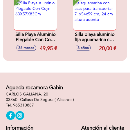
cm
Silla Playa Aluminio
Silla playa aluminio
Plegable Con Cojin
fija aguamarina con
63X57X83Cm
asas para
49,95 €
20,00 €
36 meses
3 años
transportar
71x54x59 cm, 24
cm altura asiento
Agueda rocamora Gabin
CARLOS GALIANA, 20
03360 -
Callosa De Segura
( Alicante )
965310887
Información
Atención al cliente