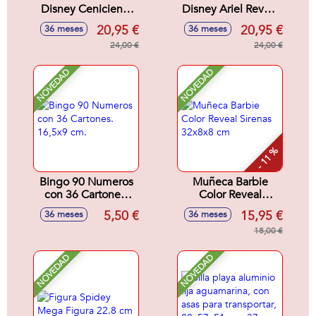
Disney Cenicienta
Disney Ariel Reveal
Reveal Con
Con Accesorios
20,95 €
20,95 €
36 meses
36 meses
Accesorios
Sorpresa.32x18x6
Sorpresa.32x18x6
24,00 €
cm
24,00 €
cm
NOVEDAD
NOVEDAD
- 11 %
Bingo 90 Numeros
Muñeca Barbie
con 36 Cartones.
Color Reveal
16,5x9 cm.
Sirenas 32x8x8 cm
5,50 €
15,95 €
36 meses
36 meses
18,00 €
NOVEDAD
NOVEDAD