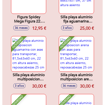
Figura Spidey
Silla playa aluminio
Mega Figura 22.8
fija aguamarina,
cm
con asas para
12,95 €
25,00 €
36 meses
3 años
transportar,
88x57x51 cm, 37
cm altura asiento
NOVEDAD
NOVEDAD
Silla playa aluminio
Silla playa aluminio
multiposicion
multiposicion arena
aguamarina con
con asas para
30,00 €
30,00 €
3 años
36 meses
asas para
transportar,
transportar,
81,5x63x60 cm, 22
81,5x63x60 cm, 22
cm altura asiento,
NOVEDAD
NOVEDAD
cm altura asiento,
reposacabezas 25
reposacabezas 25
cm