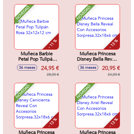
NOVEDAD
NOVEDAD
- 11 %
- 13 %
Muñeca Barbie
Muñeca Princesa
Petal Pop Tulipán
Disney Bella Reveal
Rosa 32x12x12 cm
Con Accesorios
24,95 €
20,95 €
36 meses
36 meses
Sorpresa.32x18x6
28,00 €
cm
24,00 €
NOVEDAD
NOVEDAD
- 13 %
- 13 %
Muñeca Princesa
Muñeca Princesa