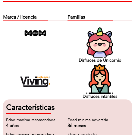
Marca / licencia
Familias
Disfraces de Unicornio
Disfraces infantiles
Características
Edad maxima recomendada
Edad minima advertida
4 años
36 meses
Edad minima recomendada
Idioma producto