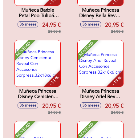
Muñeca Barbie
Muñeca Princesa
Petal Pop Tulipán
Disney Bella Reveal
Rosa 32x12x12 cm
Con Accesorios
24,95 €
20,95 €
36 meses
36 meses
Sorpresa.32x18x6
28,00 €
cm
24,00 €
NOVEDAD
NOVEDAD
- 13 %
- 13 %
Muñeca Princesa
Muñeca Princesa
Disney Cenicienta
Disney Ariel Reveal
Reveal Con
Con Accesorios
20,95 €
20,95 €
36 meses
36 meses
Accesorios
Sorpresa.32x18x6
Sorpresa.32x18x6
24,00 €
cm
24,00 €
cm
NOVEDAD
NOVEDAD