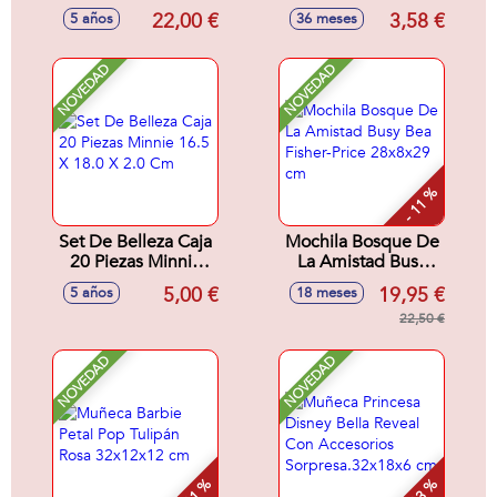
Años
22,00 €
3,58 €
5 años
36 meses
NOVEDAD
NOVEDAD
- 11 %
Set De Belleza Caja
Mochila Bosque De
20 Piezas Minnie
La Amistad Busy
16.5 X 18.0 X 2.0
Bea Fisher-Price
5,00 €
19,95 €
5 años
18 meses
Cm
28x8x29 cm
22,50 €
NOVEDAD
NOVEDAD
- 11 %
- 13 %