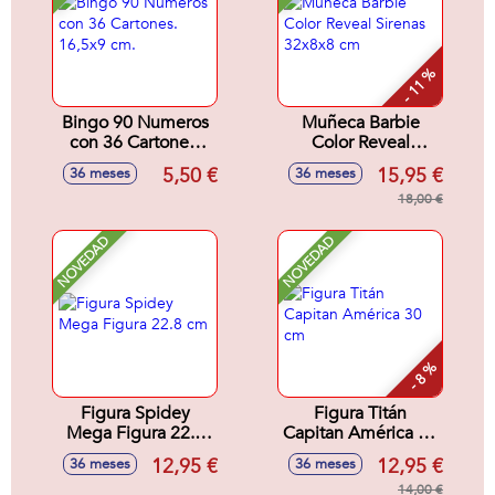
- 11 %
Bingo 90 Numeros
Muñeca Barbie
con 36 Cartones.
Color Reveal
16,5x9 cm.
Sirenas 32x8x8 cm
5,50 €
15,95 €
36 meses
36 meses
18,00 €
NOVEDAD
NOVEDAD
- 8 %
Figura Spidey
Figura Titán
Mega Figura 22.8
Capitan América 30
cm
cm
12,95 €
12,95 €
36 meses
36 meses
14,00 €