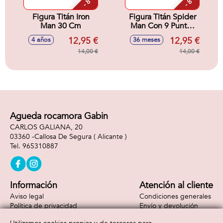
- 8 %
- 8 %
Figura Titán Iron
Figura Titán Spider
Man 30 Cm
Man Con 9 Puntos
de Articulacion. 30
12,95 €
12,95 €
4 años
36 meses
cm
14,00 €
14,00 €
Agueda rocamora Gabin
CARLOS GALIANA, 20
03360 -
Callosa De Segura
( Alicante )
965310887
Información
Atención al cliente
Aviso legal
Condiciones generales
Política de privacidad
Envío y devolución
Política de cookies
Contacto