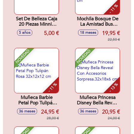
- 11 %
Set De Belleza Caja
Mochila Bosque De
20 Piezas Minnie
La Amistad Busy
16.5 X 18.0 X 2.0
Bea Fisher-Price
5,00 €
19,95 €
5 años
18 meses
Cm
28x8x29 cm
22,50 €
NOVEDAD
NOVEDAD
- 11 %
- 13 %
Muñeca Barbie
Muñeca Princesa
Petal Pop Tulipán
Disney Bella Reveal
Rosa 32x12x12 cm
Con Accesorios
24,95 €
20,95 €
36 meses
36 meses
Sorpresa.32x18x6
28,00 €
cm
24,00 €