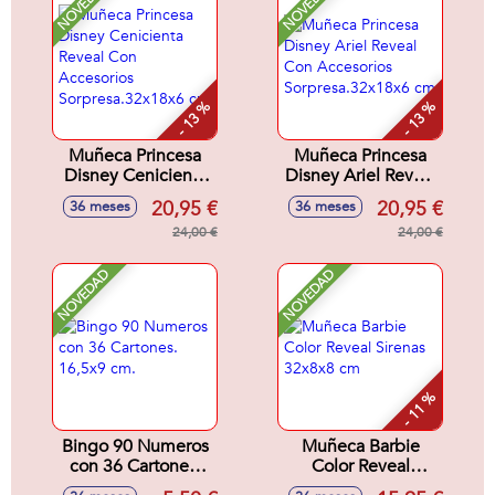
NOVEDAD
NOVEDAD
- 13 %
- 13 %
Muñeca Princesa
Muñeca Princesa
Disney Cenicienta
Disney Ariel Reveal
Reveal Con
Con Accesorios
20,95 €
20,95 €
36 meses
36 meses
Accesorios
Sorpresa.32x18x6
Sorpresa.32x18x6
24,00 €
cm
24,00 €
cm
NOVEDAD
NOVEDAD
- 11 %
Bingo 90 Numeros
Muñeca Barbie
con 36 Cartones.
Color Reveal
16,5x9 cm.
Sirenas 32x8x8 cm