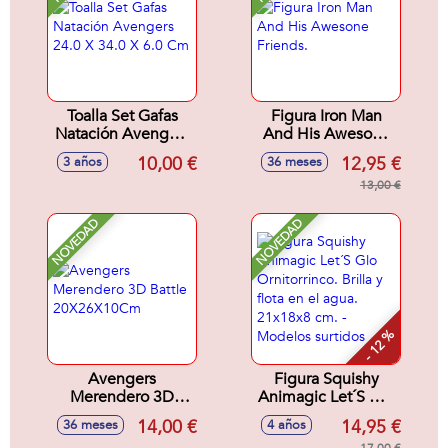
Toalla Set Gafas
Figura Iron Man
Natación Avengers
And His Awesone
24.0 X 34.0 X 6.0
Friends.
10,00 €
12,95 €
3 años
36 meses
Cm
13,00 €
NOVEDAD
NOVEDAD
- 12 %
Avengers
Figura Squishy
Merendero 3D
Animagic Let´S Glo
Battle
Ornitorrinco. Brilla y
14,00 €
14,95 €
36 meses
4 años
20X26X10Cm
flota en el agua.