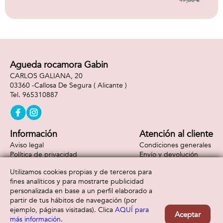
21x18x8 cm. -
17,00 €
Modelos surtidos
Agueda rocamora Gabin
CARLOS GALIANA, 20
03360 -
Callosa De Segura
( Alicante )
965310887
Información
Atención al cliente
Aviso legal
Condiciones generales
Política de privacidad
Envío y devolución
Política de cookies
Contacto
Utilizamos cookies propias y de terceros para
Formas de pago
fines analíticos y para mostrarte publicidad
personalizada en base a un perfil elaborado a
partir de tus hábitos de navegación (por
ejemplo, páginas visitadas). Clica
AQUÍ para
Aceptar
más información
.