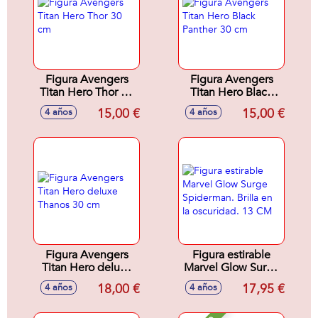
Figura Avengers
Figura Avengers
Titan Hero Thor 30
Titan Hero Black
cm
Panther 30 cm
15,00 €
15,00 €
4 años
4 años
Figura Avengers
Figura estirable
Titan Hero deluxe
Marvel Glow Surge
Thanos 30 cm
Spiderman. Brilla
18,00 €
17,95 €
4 años
4 años
en la oscuridad. 13
CM