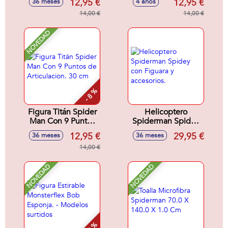
12,95 €
12,95 €
36 meses
4 años
14,00 €
14,00 €
NOVEDAD
- 8 %
Figura Titán Spider
Helicoptero
Man Con 9 Puntos
Spiderman Spidey
de Articulacion. 30
con Figuara y
12,95 €
29,95 €
36 meses
36 meses
cm
accesorios.
14,00 €
NOVEDAD
NOVEDAD