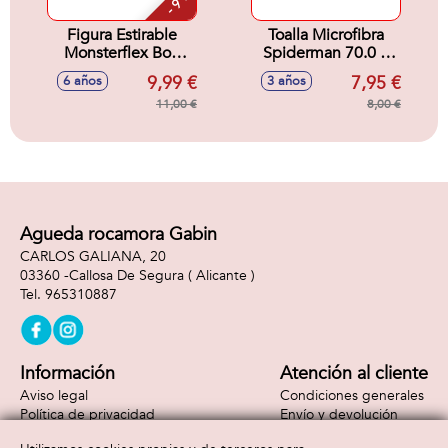
- 9 %
Figura Estirable
Toalla Microfibra
Monsterflex Bob
Spiderman 70.0 X
Esponja. - Modelos
140.0 X 1.0 Cm
9,99 €
7,95 €
6 años
3 años
surtidos
11,00 €
8,00 €
Agueda rocamora Gabin
CARLOS GALIANA, 20
03360 -
Callosa De Segura
( Alicante )
965310887
Información
Atención al cliente
Aviso legal
Condiciones generales
Política de privacidad
Envío y devolución
Política de cookies
Contacto