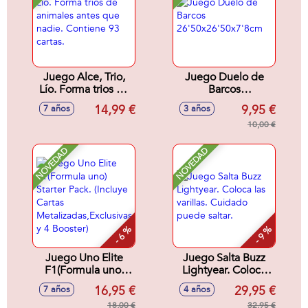
Juego Alce, Trio,
Juego Duelo de
Lío. Forma trios de
Barcos
animales antes que
26'50x26'50x7'8cm
14,99 €
9,95 €
7 años
3 años
nadie. Contiene 93
cartas.
10,00 €
NOVEDAD
NOVEDAD
- 6 %
- 9 %
Juego Uno Elite
Juego Salta Buzz
F1(Formula uno)
Lightyear. Coloca
Starter Pack.
las varillas. Cuidado
16,95 €
29,95 €
7 años
4 años
(Incluye Cartas
puede saltar.
Metalizadas,Exclusivas
18,00 €
32,95 €