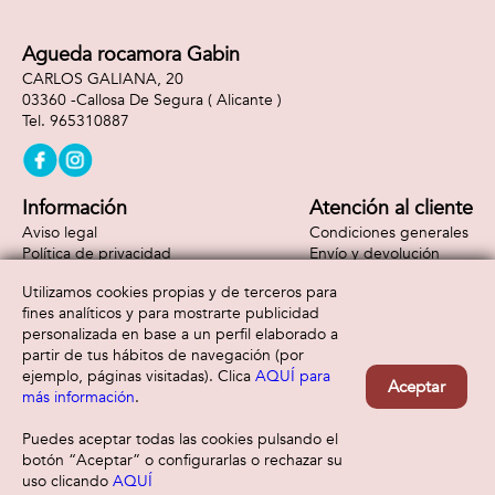
Agueda rocamora Gabin
CARLOS GALIANA, 20
03360 -
Callosa De Segura
( Alicante )
965310887
Información
Atención al cliente
Aviso legal
Condiciones generales
Política de privacidad
Envío y devolución
Política de cookies
Contacto
Utilizamos cookies propias y de terceros para
Formas de pago
fines analíticos y para mostrarte publicidad
personalizada en base a un perfil elaborado a
partir de tus hábitos de navegación (por
ejemplo, páginas visitadas). Clica
AQUÍ para
Aceptar
más información
.
Puedes aceptar todas las cookies pulsando el
botón “Aceptar” o configurarlas o rechazar su
uso clicando
AQUÍ