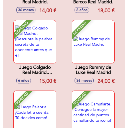
Real Madrid.
Barcos Real Madrid.
14,00 €
18,00 €
36 meses
6 años
NOVEDAD
NOVEDAD
Juego Colgado
Juego Rummy de
Real Madrid.
Luxe Real Madrid
¡Descubre la
15,00 €
24,00 €
6 años
36 meses
palabra secreta de
tu oponente antes
que el!
NOVEDAD
NOVEDAD