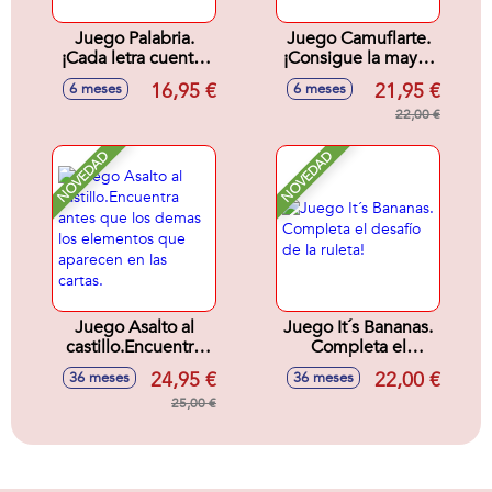
Juego Palabria.
Juego Camuflarte.
¡Cada letra cuenta.
¡Consigue la mayor
Tú decides como!
cantidad de puntos
16,95 €
21,95 €
6 meses
6 meses
camuflando tu
icono!
22,00 €
NOVEDAD
NOVEDAD
Juego Asalto al
Juego It´s Bananas.
castillo.Encuentra
Completa el
antes que los
desafío de la ruleta!
24,95 €
22,00 €
36 meses
36 meses
demas los
elementos que
25,00 €
aparecen en las
cartas.