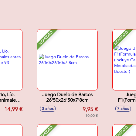
NOVEDAD
NOVEDAD
io, Lío.
Juego Duelo de Barcos
Jueg
animales
26'50x26'50x7'8cm
F1(Formu
. Contiene
Pack. (
14,99 €
9,95 €
3 años
7 años
s.
Metalizad
10,00 €
NOVEDAD
NOVEDAD