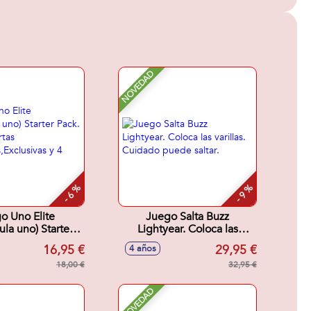
NOVEDAD
- 6 %
- 9 %
o Uno Elite
Juego Salta Buzz
la uno) Starter
Lightyear. Coloca las
Incluye Cartas
varillas. Cuidado puede
16,95 €
29,95 €
4 años
as,Exclusivas y 4
saltar.
Booster)
18,00 €
32,95 €
NOVEDAD