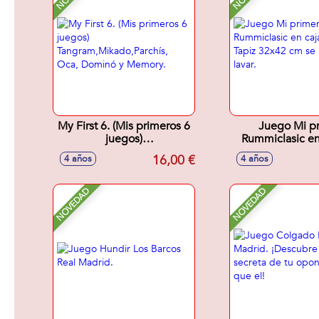
My First 6. (Mis primeros 6
Juego Mi p
juegos)
Rummiclasic en
Tangram,Mikado,Parchís,
metal. Tapiz 32
16,00 €
4 años
4 años
Oca, Dominó y Memory.
puede lav
NOVEDAD
NOVEDAD