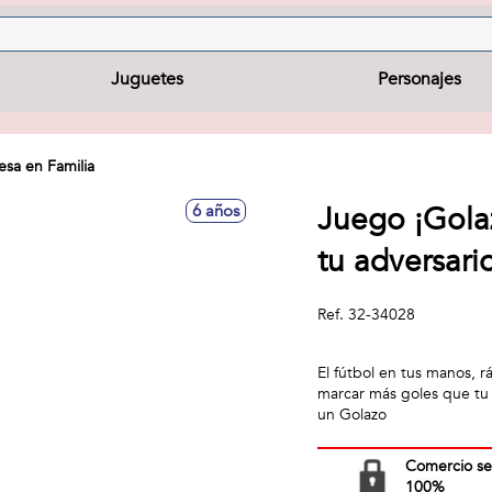
Juguetes
Personajes
sa en Familia
Juego ¡Golaz
6 años
tu adversari
Ref.
32-34028
El fútbol en tus manos, 
marcar más goles que tu o
un Golazo
Comercio s
100%