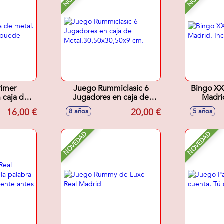
rimer
Juego Rummiclasic 6
Bingo XX
 caja de
Jugadores en caja de
Madrid
x42 cm se
Metal.30,50x30,50x9 cm.
c
16,00 €
20,00 €
8 años
5 años
ar.
NOVEDAD
NOVEDAD