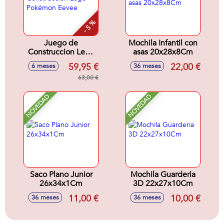
- 5 %
Juego de
Mochila Infantil con
Construccion Lego
asas 20x28x8Cm
Pokémon Eevee
59,95 €
22,00 €
6 meses
36 meses
63,00 €
NOVEDAD
NOVEDAD
Saco Plano Junior
Mochila Guarderia
26x34x1Cm
3D 22x27x10Cm
11,00 €
10,00 €
36 meses
36 meses