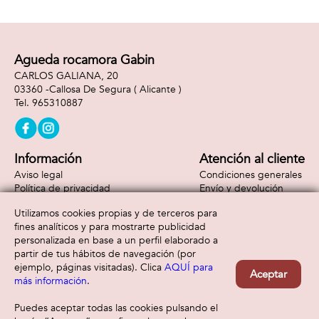
Agueda rocamora Gabin
CARLOS GALIANA, 20
03360 -
Callosa De Segura
( Alicante )
965310887
Información
Atención al cliente
Aviso legal
Condiciones generales
Política de privacidad
Envío y devolución
Política de cookies
Contacto
Utilizamos cookies propias y de terceros para
Formas de pago
fines analíticos y para mostrarte publicidad
personalizada en base a un perfil elaborado a
partir de tus hábitos de navegación (por
ejemplo, páginas visitadas). Clica
AQUÍ para
Aceptar
más información
.
Puedes aceptar todas las cookies pulsando el