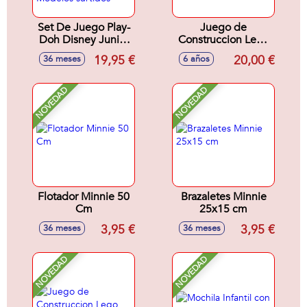
Set De Juego Play-
Juego de
Doh Disney Junior
Construccion Lego
On-The-Go (Garaje
Star Wars Hogar De
19,95 €
20,00 €
36 meses
6 años
o Panaderia).
Grogu
Incluye 3 Botes y
accesorios. -
NOVEDAD
NOVEDAD
Modelos surtidos
Flotador Minnie 50
Brazaletes Minnie
Cm
25x15 cm
3,95 €
3,95 €
36 meses
36 meses
NOVEDAD
NOVEDAD