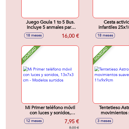
Juego Goula 1 to 5 Bus.
Cesta activi
Incluye 5 anmales para
infantiles 25
colocar correctaente en el
16,00 €
18 meses
18 meses
autobus.
NOVEDAD
NOVEDAD
Mi Primer teléfono móvil
Tentetieso Ast
con luces y sonidos,
movimientos 
13x7x3 cm - Modelos
11x9x9
7,95 €
12 meses
3 meses
surtidos
8,00 €