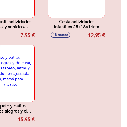
antil actividades
Cesta actividades
uz y sonidos
infantiles 25x18x14cm
0cm - Modelos
7,95 €
12,95 €
18 meses
surtidos
ato y patito,
s alegres y de
ende el alfabeto,
15,95 €
palabras, volumen
e, con sonidos,