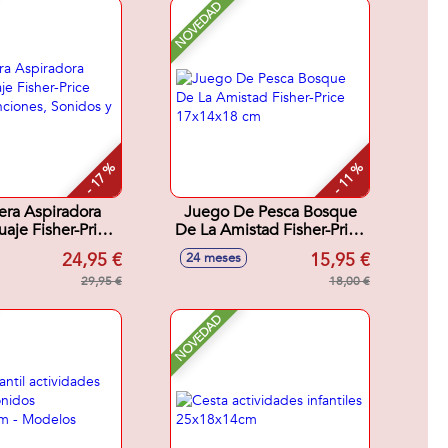
NOVEDAD
- 17 %
- 11 %
era Aspiradora
Juego De Pesca Bosque
uaje Fisher-Price
De La Amistad Fisher-Price
5 Canciones,
17x14x18 cm
24,95 €
15,95 €
24 meses
os y Frases.
29,95 €
18,00 €
NOVEDAD