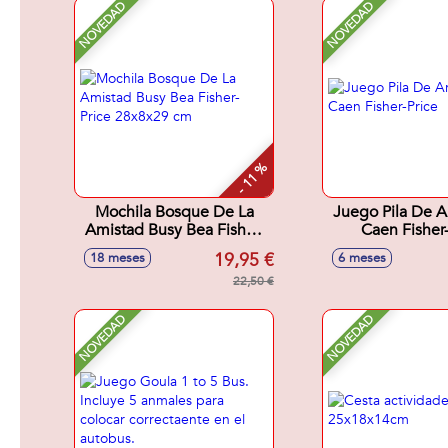
NOVEDAD
NOVEDAD
- 11 %
Mochila Bosque De La
Juego Pila De A
Amistad Busy Bea Fisher-
Caen Fisher-
Price 28x8x29 cm
19,95 €
18 meses
6 meses
22,50 €
NOVEDAD
NOVEDAD