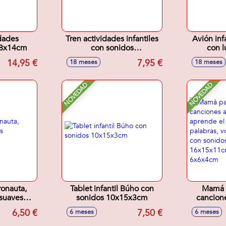
dades
Tren actividades infantiles
Avión inf
x18x14cm
con sonidos
con l
16'5x8'5x11cm - Modelos
17x11x1
14,95 €
7,95 €
18 meses
18 meses
surtidos
NOVEDAD
NOVEDAD
ronauta,
Tablet infantil Búho con
Mamá p
suaves
sonidos 10x15x3cm
cancione
cm
cuna, apr
6,50 €
7,50 €
6 meses
6 meses
letras y 
ajustabl