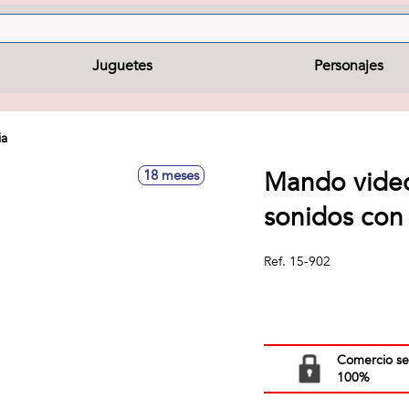
Juguetes
Personajes
ia
Mando video
18 meses
sonidos con
Ref.
15-902
Comercio s
100%