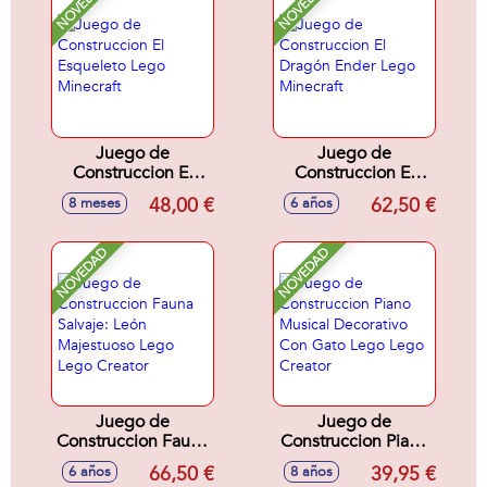
NOVEDAD
NOVEDAD
Juego de
Juego de
Construccion El
Construccion El
Esqueleto Lego
Dragón Ender Lego
48,00 €
62,50 €
8 meses
6 años
Minecraft
Minecraft
NOVEDAD
NOVEDAD
Juego de
Juego de
Construccion Fauna
Construccion Piano
Salvaje: León
Musical Decorativo
66,50 €
39,95 €
6 años
8 años
Majestuoso Lego
Con Gato Lego