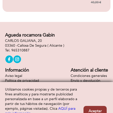
Lego Creator
Lego Creator
40,00 €
Agueda rocamora Gabin
CARLOS GALIANA, 20
03360 -
Callosa De Segura
( Alicante )
965310887
Información
Atención al cliente
Aviso legal
Condiciones generales
Política de privacidad
Envío y devolución
Política de cookies
Contacto
Utilizamos cookies propias y de terceros para
Formas de pago
fines analíticos y para mostrarte publicidad
personalizada en base a un perfil elaborado a
partir de tus hábitos de navegación (por
ejemplo, páginas visitadas). Clica
AQUÍ para
Aceptar