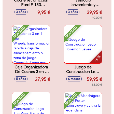
Coche retrofricción
Vehiculo
Ford F-150
lanzamiento y
Mustang, Shelby
rescate Paw Patrol
9,95 €
39,95 €
3 años
3 años
Super Snake, Astor
con luces y sonidos
Martin Vantage
25x38x13,6 cm
40,00 €
GT3, escala 1:24,k
con luces y sonidos
NOVEDAD
NOVEDAD
- Modelos surtidos
- 5 %
Caja Organizadora
Juego de
De Coches 3 en 1
Construccion Lego
Hot
Pokémon Eevee
27,95 €
59,95 €
5 años
6 meses
Wheels.Transformacion
rapida a caja de
63,00 €
almacenamiento o
zona de juego.
NOVEDAD
NOVEDAD
Capacidad para
mas de 200
coches.