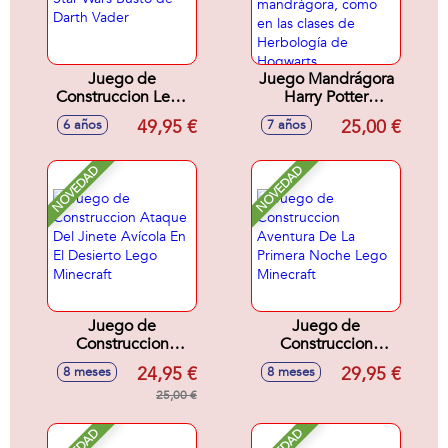
Juego de
Juego Mandrágora
Construccion Lego
Harry Potter
Star Wars Busto de
.Construye y cultiva
49,95 €
25,00 €
6 años
7 años
Darth Vader
la legendaria
mandrágora, como
en las clases de
NOVEDAD
NOVEDAD
Herbología de
Hogwarts..
Juego de
Juego de
Construccion
Construccion
Ataque Del Jinete
Aventura De La
24,95 €
29,95 €
8 meses
8 meses
Avícola En El
Primera Noche
Desierto Lego
25,00 €
Lego Minecraft
Minecraft