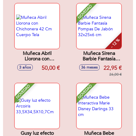
de nadar solo.
NOVEDAD
- 12 %
Muñeca Abril
Muñeca Sirena
Llorona con
Barbie Fantasía
Chichonera 42 Cm
Pompas De Jabón
50,00 €
22,95 €
3 años
36 meses
Cuerpo Tela
32x25x6 cm
26,00 €
NOVEDAD
NOVEDAD
Gusy luz efecto
Muñeca Bebe