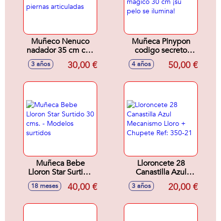
Muñeco Nenuco
Muñeca Pinypon
nadador 35 cm con
codigo secreto
piernas articuladas
magico 30 cm ¡su
30,00 €
50,00 €
3 años
4 años
pelo se ilumina!
Muñeca Bebe
Lloroncete 28
Lloron Star Surtido
Canastilla Azul
30 cms. - Modelos
Mecanismo Lloro +
40,00 €
20,00 €
18 meses
3 años
surtidos
Chupete Ref: 350-
21