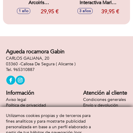
Arcoiris
Interactiva Marie
33,5X34,5X10,7Cm
Disney Darlings 33
29,95 €
39,95 €
1 año
3 años
cm
Agueda rocamora Gabin
CARLOS GALIANA, 20
03360 -
Callosa De Segura
( Alicante )
965310887
Información
Atención al cliente
Aviso legal
Condiciones generales
Política de privacidad
Envío y devolución
Política de cookies
Contacto
Utilizamos cookies propias y de terceros para
Formas de pago
fines analíticos y para mostrarte publicidad
personalizada en base a un perfil elaborado a
partir de tus hábitos de navegación (por