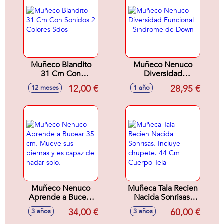
Muñeco Blandito
Muñeco Nenuco
31 Cm Con
Diversidad
Sonidos 2 Colores
Funcional -
12,00 €
28,95 €
12 meses
1 año
Sdos
Sindrome de Down
Muñeco Nenuco
Muñeca Tala Recien
Aprende a Bucear
Nacida Sonrisas.
35 cm. Mueve sus
Incluye chupete. 44
34,00 €
60,00 €
3 años
3 años
piernas y es capaz
Cm Cuerpo Tela