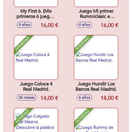
My First 6. (Mis
Juego Mi primer
primeros 6 juegos)
Rummiclasic en
Tangram,Mikado,Parchís,
caja de metal. Tapiz
16,00 €
16,00 €
4 años
4 años
Oca, Dominó y
32x42 cm se
Memory.
puede lavar.
NOVEDAD
NOVEDAD
Juego Coloca 4
Juego Hundir Los
Real Madrid.
Barcos Real Madrid.
14,00 €
18,00 €
36 meses
6 años
NOVEDAD
NOVEDAD