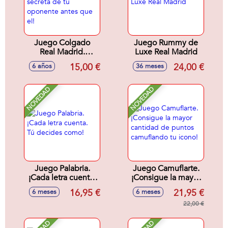
Juego Colgado
Juego Rummy de
Real Madrid.
Luxe Real Madrid
¡Descubre la
15,00 €
24,00 €
6 años
36 meses
palabra secreta de
tu oponente antes
que el!
NOVEDAD
NOVEDAD
Juego Palabria.
Juego Camuflarte.
¡Cada letra cuenta.
¡Consigue la mayor
Tú decides como!
cantidad de puntos
16,95 €
21,95 €
6 meses
6 meses
camuflando tu
icono!
22,00 €