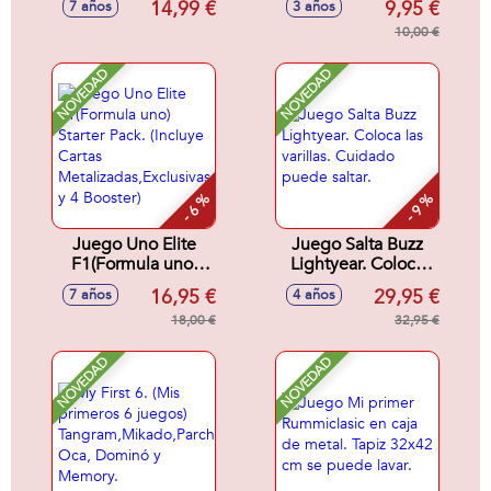
14,99 €
9,95 €
7 años
3 años
nadie. Contiene 93
cartas.
10,00 €
NOVEDAD
NOVEDAD
- 6 %
- 9 %
Juego Uno Elite
Juego Salta Buzz
F1(Formula uno)
Lightyear. Coloca
Starter Pack.
las varillas. Cuidado
16,95 €
29,95 €
7 años
4 años
(Incluye Cartas
puede saltar.
Metalizadas,Exclusivas
18,00 €
32,95 €
y 4 Booster)
NOVEDAD
NOVEDAD