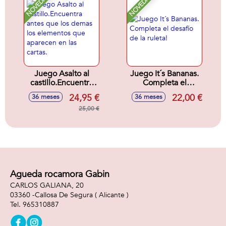
NOVEDAD
NOVEDAD
Juego Asalto al
Juego It´s Bananas.
castillo.Encuentra
Completa el
antes que los
desafío de la ruleta!
24,95 €
22,00 €
36 meses
36 meses
demas los
elementos que
25,00 €
aparecen en las
cartas.
Agueda rocamora Gabin
CARLOS GALIANA, 20
03360 -
Callosa De Segura
( Alicante )
965310887