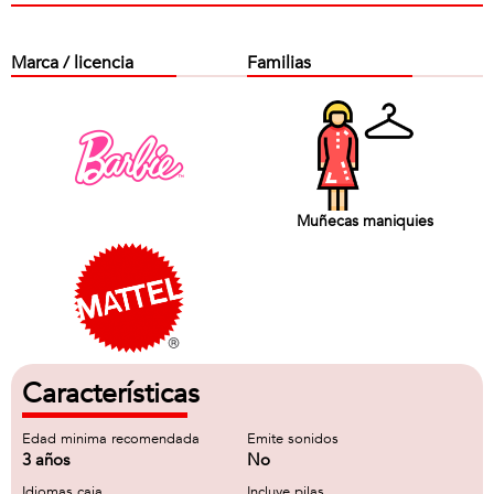
Marca / licencia
Familias
Muñecas maniquies
Características
Edad minima recomendada
Emite sonidos
3 años
No
Idiomas caja
Incluye pilas