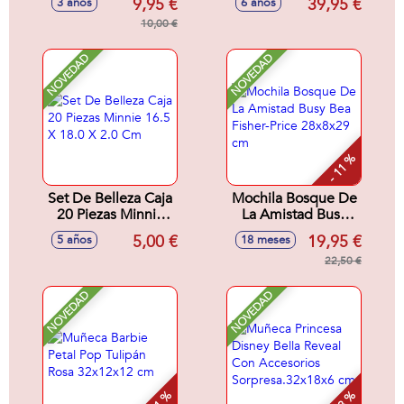
9,95 €
39,95 €
3 años
6 años
Truck) y accesorios
plastilina que no se
- Modelos surtidos
10,00 €
seca! Incluye Barco
Pirata,moldes,
platilina y
NOVEDAD
NOVEDAD
accesorios.
- 11 %
Set De Belleza Caja
Mochila Bosque De
20 Piezas Minnie
La Amistad Busy
16.5 X 18.0 X 2.0
Bea Fisher-Price
5,00 €
19,95 €
5 años
18 meses
Cm
28x8x29 cm
22,50 €
NOVEDAD
NOVEDAD