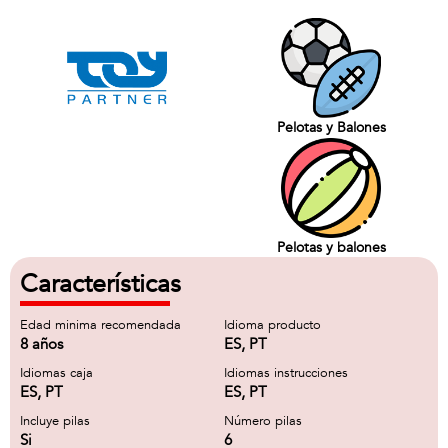
Pelotas y Balones
Pelotas y balones
Características
Edad minima recomendada
Idioma producto
8 años
ES, PT
Idiomas caja
Idiomas instrucciones
ES, PT
ES, PT
Incluye pilas
Número pilas
Si
6