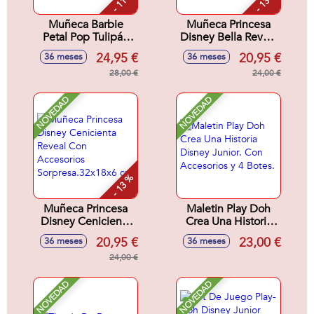
- 11 %
- 13 %
Muñeca Barbie
Muñeca Princesa
Petal Pop Tulipán
Disney Bella Reveal
Rosa 32x12x12 cm
Con Accesorios
24,95 €
20,95 €
36 meses
36 meses
Sorpresa.32x18x6
28,00 €
cm
24,00 €
NOVEDAD
NOVEDAD
- 13 %
Muñeca Princesa
Maletin Play Doh
Disney Cenicienta
Crea Una Historia
Reveal Con
Disney Junior. Con
20,95 €
23,00 €
36 meses
36 meses
Accesorios
Accesorios y 4
Sorpresa.32x18x6
24,00 €
Botes.
cm
NOVEDAD
NOVEDAD