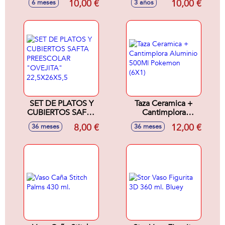
10,00 €
10,00 €
6 meses
3 años
"Koala"
"MENTA" 26X26X9
26X26X9Cm
CM
SET DE PLATOS Y
Taza Ceramica +
CUBIERTOS SAFTA
Cantimplora
PREESCOLAR
Aluminio 500Ml
8,00 €
12,00 €
36 meses
36 meses
"OVEJITA"
Pokemon (6X1)
22,5X26X5,5