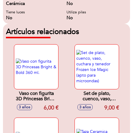
Cerámica
No
Tiene luces
Utiliza pilas
No
No
Artículos relacionados
Vaso con figurita
Set de plato,
3D Princesas Bright
cuenco, vaso,
& Bold 360 ml.
cuchara y tenedor
6,00 €
9,00 €
3 años
3 años
Frozen Ice Magic
(apto para
microondas)