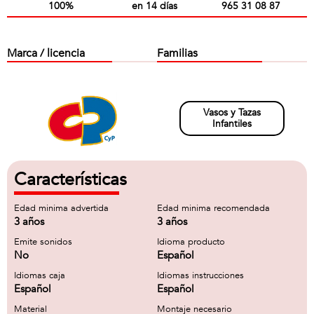
100%
en 14 días
965 31 08 87
Marca / licencia
Familias
Vasos y Tazas
Infantiles
Características
Edad minima advertida
Edad minima recomendada
3 años
3 años
Emite sonidos
Idioma producto
No
Español
Idiomas caja
Idiomas instrucciones
Español
Español
Material
Montaje necesario