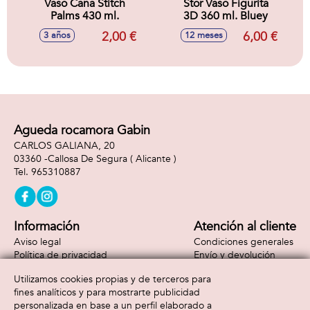
Vaso Caña Stitch
Stor Vaso Figurita
Palms 430 ml.
3D 360 ml. Bluey
2,00 €
6,00 €
3 años
12 meses
Agueda rocamora Gabin
CARLOS GALIANA, 20
03360 -
Callosa De Segura
( Alicante )
965310887
Información
Atención al cliente
Aviso legal
Condiciones generales
Política de privacidad
Envío y devolución
Política de cookies
Contacto
Utilizamos cookies propias y de terceros para
Formas de pago
fines analíticos y para mostrarte publicidad
personalizada en base a un perfil elaborado a