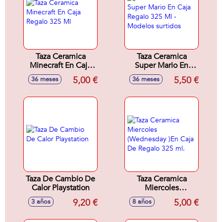
Taza Ceramica
Taza Ceramica
Minecraft En Caja
Super Mario En
Regalo 325 Ml
Caja Regalo 325 Ml
5,00 €
5,50 €
36 meses
36 meses
- Modelos surtidos
Taza De Cambio De
Taza Ceramica
Calor Playstation
Miercoles
(Wednesday )En
9,20 €
5,00 €
3 años
8 años
Caja De Regalo 325
ml.