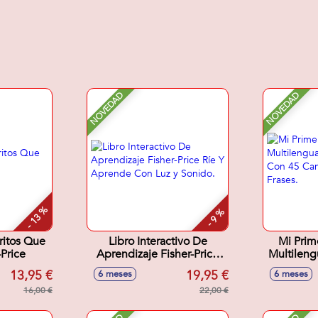
NOVEDAD
NOVEDAD
- 13 %
- 9 %
ritos Que
Libro Interactivo De
Mi Prim
Price
Aprendizaje Fisher-Price
Multileng
Ríe Y Aprende Con Luz y
Con 4
13,95 €
19,95 €
6 meses
6 meses
Sonido.
Sonid
16,00 €
22,00 €