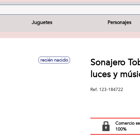
Juguetes
Personajes
Sonajero Tob
recién nacido
luces y mús
Ref.
123-184722
Comercio s
100%