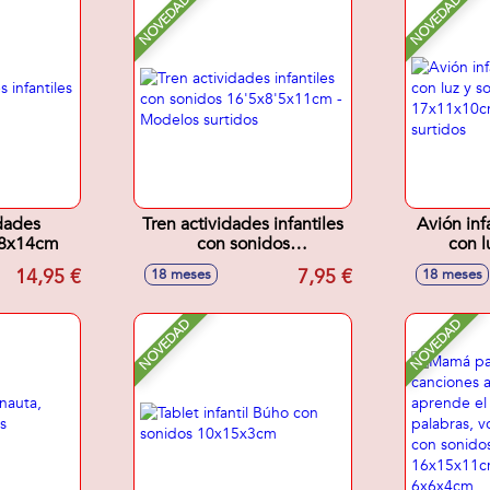
NOVEDAD
NOVEDAD
dades
Tren actividades infantiles
Avión inf
x18x14cm
con sonidos
con l
16'5x8'5x11cm - Modelos
17x11x1
14,95 €
7,95 €
18 meses
18 meses
surtidos
NOVEDAD
NOVEDAD