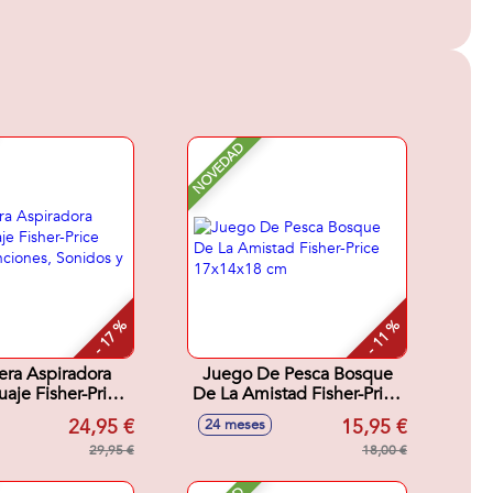
NOVEDAD
- 17 %
- 11 %
era Aspiradora
Juego De Pesca Bosque
uaje Fisher-Price
De La Amistad Fisher-Price
5 Canciones,
17x14x18 cm
24,95 €
15,95 €
24 meses
os y Frases.
29,95 €
18,00 €