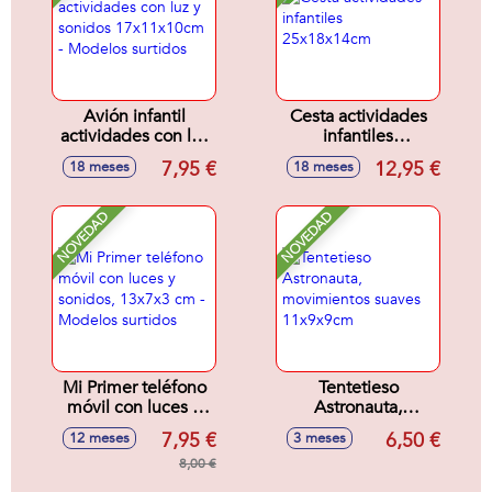
Avión infantil
Cesta actividades
actividades con luz
infantiles
y sonidos
25x18x14cm
7,95 €
12,95 €
18 meses
18 meses
17x11x10cm -
Modelos surtidos
NOVEDAD
NOVEDAD
Mi Primer teléfono
Tentetieso
móvil con luces y
Astronauta,
sonidos, 13x7x3
movimientos
7,95 €
6,50 €
12 meses
3 meses
cm - Modelos
suaves 11x9x9cm
surtidos
8,00 €