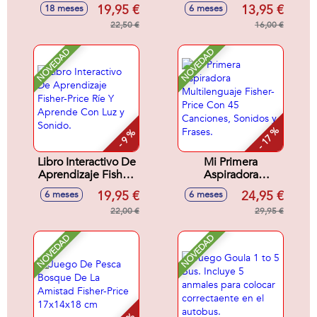
Bea Fisher-Price
Fisher-Price
19,95 €
13,95 €
18 meses
6 meses
28x8x29 cm
22,50 €
16,00 €
NOVEDAD
NOVEDAD
- 17 %
- 9 %
Libro Interactivo De
Mi Primera
Aprendizaje Fisher-
Aspiradora
Price Ríe Y
Multilenguaje
19,95 €
24,95 €
6 meses
6 meses
Aprende Con Luz y
Fisher-Price Con 45
Sonido.
22,00 €
Canciones, Sonidos
29,95 €
y Frases.
NOVEDAD
NOVEDAD