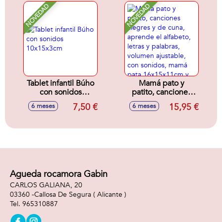
NOVEDAD
NOVEDAD
Tablet infantil Búho
Mamá pato y
con sonidos
patito, canciones
10x15x3cm
alegres y de cuna,
7,50 €
15,95 €
6 meses
6 meses
aprende el
alfabeto, letras y
palabras, volumen
ajustable, con
sonidos, mamá
pata 16x15x11cm y
patito 6x6x4cm
Agueda rocamora Gabin
CARLOS GALIANA, 20
03360 -
Callosa De Segura
( Alicante )
965310887