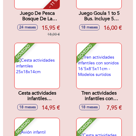
- 11 %
Juego De Pesca
Juego Goula 1 to 5
Bosque De La
Bus. Incluye 5
Amistad Fisher-
anmales para
15,95 €
16,00 €
24 meses
18 meses
Price 17x14x18 cm
colocar
18,00 €
correctaente en el
autobus.
NOVEDAD
NOVEDAD
Cesta actividades
Tren actividades
infantiles
infantiles con
25x18x14cm
sonidos
14,95 €
7,95 €
18 meses
18 meses
16'5x8'5x11cm -
Modelos surtidos
NOVEDAD
NOVEDAD