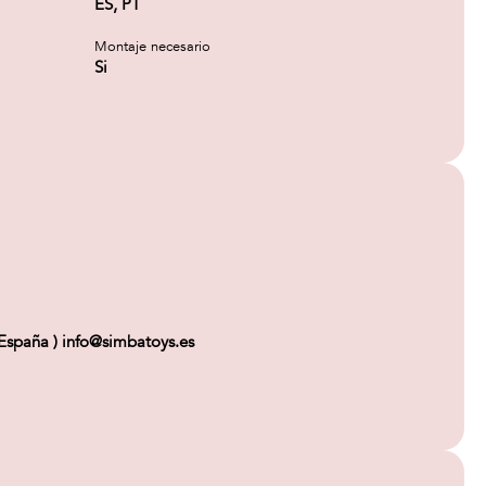
ES, PT
Montaje necesario
Si
spaña ) info@simbatoys.es