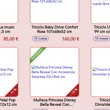
lus music
Triciclo Baby Drive Confort
Triciclo 
1,5 cm
Rosa 101x68x52 cm
99 cm co
ru
85,00 €
160,00 €
10 meses
10 meses
NOVEDAD
- 11 %
- 13 %
Petal Pop
Muñeca Princesa Disney
Triici
x12x12 cm
Bella Reveal Con
Dinorid
Accesorios