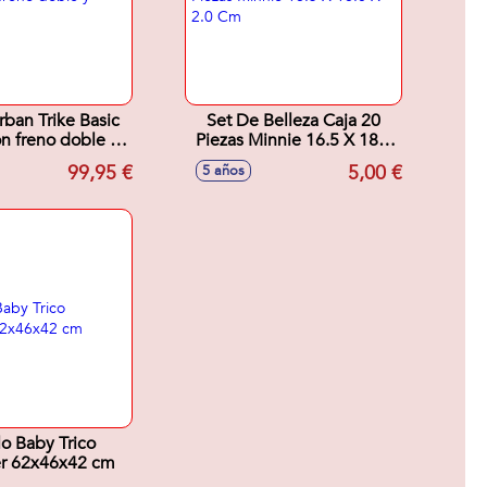
Urban Trike Basic
Set De Belleza Caja 20
n freno doble y
Piezas Minnie 16.5 X 18.0
eda libre
X 2.0 Cm
99,95 €
5,00 €
5 años
clo Baby Trico
er 62x46x42 cm