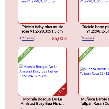
Triciclo baby plus music
Triciclo baby p
rosa 91,2x98,3x51,5 cm
91,2x98,3x5
85,00 €
9 meses
9 meses
NOVEDAD
NOVEDAD
- 11 %
Mochila Bosque De La
Muñeca Barbie 
Amistad Busy Bea Fisher-
Tulipán Rosa 32
Price 28x8x29 cm