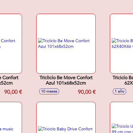
e Confort
Tricliclo Be Move Confort
Triciclo 
x52cm
Azul 101x68x52cm
62X
90,00 €
90,00 €
10 meses
1 año