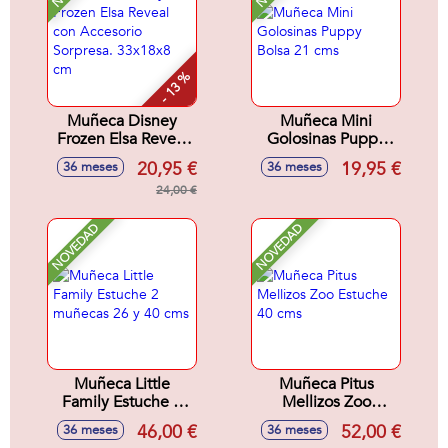
- 13 %
Muñeca Disney
Muñeca Mini
Frozen Elsa Reveal
Golosinas Puppy
con Accesorio
Bolsa 21 cms
20,95 €
19,95 €
36 meses
36 meses
Sorpresa. 33x18x8
cm
24,00 €
NOVEDAD
NOVEDAD
Muñeca Little
Muñeca Pitus
Family Estuche 2
Mellizos Zoo
muñecas 26 y 40
Estuche 40 cms
46,00 €
52,00 €
36 meses
36 meses
cms