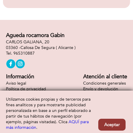
Agueda rocamora Gabin
CARLOS GALIANA, 20
03360 -
Callosa De Segura
( Alicante )
965310887
Información
Atención al cliente
Aviso legal
Condiciones generales
Política de privacidad
Envío y devolución
Política de cookies
Contacto
Utilizamos cookies propias y de terceros para
Formas de pago
fines analíticos y para mostrarte publicidad
personalizada en base a un perfil elaborado a
partir de tus hábitos de navegación (por
ejemplo, páginas visitadas). Clica
AQUÍ para
Aceptar
más información
.