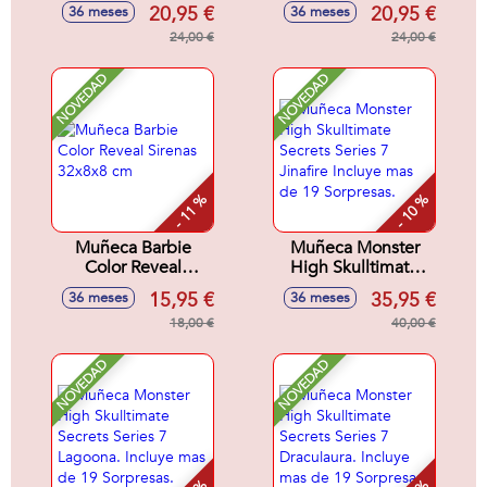
Reveal Con
Con Accesorios
20,95 €
20,95 €
36 meses
36 meses
Accesorios
Sorpresa.32x18x6
Sorpresa.32x18x6
24,00 €
cm
24,00 €
cm
NOVEDAD
NOVEDAD
- 11 %
- 10 %
Muñeca Barbie
Muñeca Monster
Color Reveal
High Skulltimate
Sirenas 32x8x8 cm
Secrets Series 7
15,95 €
35,95 €
36 meses
36 meses
Jinafire Incluye mas
18,00 €
de 19 Sorpresas.
40,00 €
NOVEDAD
NOVEDAD