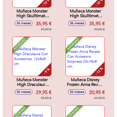
- 10 %
- 10 %
Muñeca Monster
Muñeca Monster
High Skulltimate
High Skulltimate
Secrets Series 7
Secrets Series 7
35,95 €
35,95 €
36 meses
36 meses
Lagoona. Incluye
Draculaura. Incluye
mas de 19
40,00 €
mas de 19
40,00 €
Sorpresas.
Sorpresas.
NOVEDAD
NOVEDAD
- 13 %
- 9 %
Muñeca Monster
Muñeca Disney
High Draculaura
Frozen Anna Reveal
Con Accesorios.
Con Accesorio
29,95 €
20,95 €
36 meses
36 meses
12x8x8 cm
Sorpresa 33x18x8
33,00 €
cm.
24,00 €
NOVEDAD
NOVEDAD