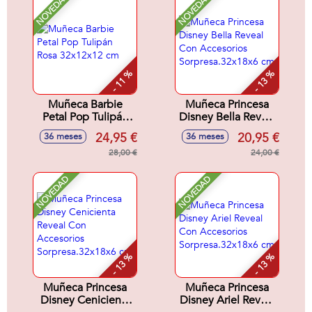
NOVEDAD
NOVEDAD
- 11 %
- 13 %
Muñeca Barbie
Muñeca Princesa
Petal Pop Tulipán
Disney Bella Reveal
Rosa 32x12x12 cm
Con Accesorios
24,95 €
20,95 €
36 meses
36 meses
Sorpresa.32x18x6
28,00 €
cm
24,00 €
NOVEDAD
NOVEDAD
- 13 %
- 13 %
Muñeca Princesa
Muñeca Princesa
Disney Cenicienta
Disney Ariel Reveal