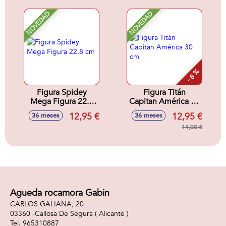
NOVEDAD
NOVEDAD
- 8 %
Figura Spidey
Figura Titán
Mega Figura 22.8
Capitan América 30
cm
cm
12,95 €
12,95 €
36 meses
36 meses
14,00 €
Agueda rocamora Gabin
CARLOS GALIANA, 20
03360 -
Callosa De Segura
( Alicante )
965310887