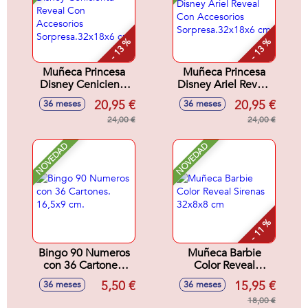
- 13 %
- 13 %
Muñeca Princesa
Muñeca Princesa
Disney Cenicienta
Disney Ariel Reveal
Reveal Con
Con Accesorios
20,95 €
20,95 €
36 meses
36 meses
Accesorios
Sorpresa.32x18x6
Sorpresa.32x18x6
24,00 €
cm
24,00 €
cm
NOVEDAD
NOVEDAD
- 11 %
Bingo 90 Numeros
Muñeca Barbie
con 36 Cartones.
Color Reveal
16,5x9 cm.
Sirenas 32x8x8 cm
5,50 €
15,95 €
36 meses
36 meses
18,00 €