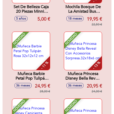
Set De Belleza Caja
Mochila Bosque De
20 Piezas Minnie
La Amistad Busy
16.5 X 18.0 X 2.0
Bea Fisher-Price
5,00 €
19,95 €
5 años
18 meses
Cm
28x8x29 cm
22,50 €
NOVEDAD
NOVEDAD
- 11 %
- 13 %
Muñeca Barbie
Muñeca Princesa
Petal Pop Tulipán
Disney Bella Reveal
Rosa 32x12x12 cm
Con Accesorios
24,95 €
20,95 €
36 meses
36 meses
Sorpresa.32x18x6
28,00 €
cm
24,00 €
NOVEDAD
NOVEDAD