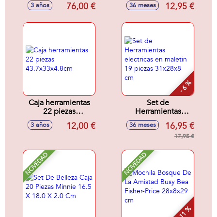
79 Accesorios.
taladro y
76,00 €
12,95 €
3 años
36 meses
103X56X34 Cm
accesorios,
30x8x28cm
- 6 %
Caja herramientas
Set de
22 piezas
Herramientas
43.7x33x4.8cm
electricas en
12,00 €
16,95 €
3 años
36 meses
maletin 19 piezas
31x28x8 cm
17,95 €
NOVEDAD
NOVEDAD
- 11 %