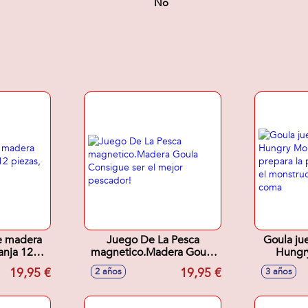
No
e madera
Juego De La Pesca
Goula ju
anja 12
magnetico.Madera Goula
Hungr
mbiables
Consigue ser el mejor
madera, 
19,95 €
19,95 €
2 años
3 años
pescador!
antes de 
tragó