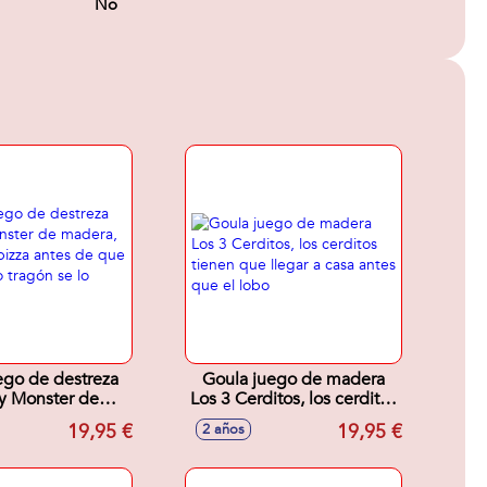
No
ego de destreza
Goula juego de madera
y Monster de
Los 3 Cerditos, los cerditos
prepara la pizza
tienen que llegar a casa
19,95 €
19,95 €
2 años
que el monstruo
antes que el lobo
n se lo coma