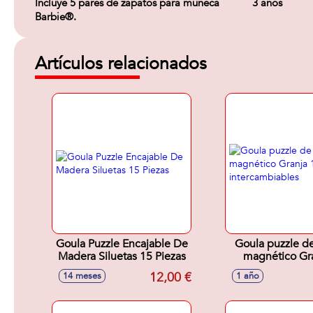
Incluye 5 pares de zapatos para muñeca
3 años
Barbie®.
Artículos relacionados
Goula Puzzle Encajable De
Goula puzzle d
Madera Siluetas 15 Piezas
magnético Gr
piezas, interca
12,00 €
14 meses
1 año