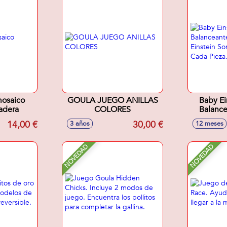
mosaico
GOULA JUEGO ANILLAS
Baby Ei
adera
COLORES
Balance
Einstein
14,00 €
30,00 €
3 años
12 meses
De C
73
NOVEDAD
NOVEDAD