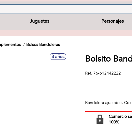
Juguetes
Personajes
omplementos
Bolsos Bandoleras
Bolsito Ban
3 años
Ref.
76-612442222
Bandolera ajustable. Co
Comercio s
100%