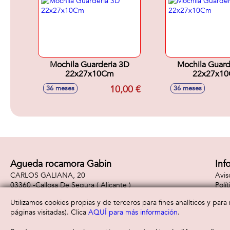
Mochila Guarderia 3D
Mochila Guard
22x27x10Cm
22x27x1
10,00 €
36 meses
36 meses
Agueda rocamora Gabin
Inf
CARLOS GALIANA, 20
Avis
03360 -
Callosa De Segura
( Alicante )
Polí
965310887
Polí
Utilizamos cookies propias y de terceros para fines analíticos y par
páginas visitadas). Clica
AQUÍ para más información
.