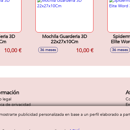
eria 3D
Mochila Guarderia 3D
Spiderm
0Cm
22x27x10Cm
Elite W
10,00 €
10,00 €
36 meses
36 meses
ormación
A
o legal
Co
tica de privacidad
En
tica de cookies
Co
a mostrarte publicidad personalizada en base a un perfil elaborado a pa