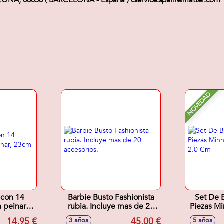
ELONA, 08036 ( BARCELONA - España ) cservice.spain@mattel.com
NOVEDAD
 con 14
Barbie Busto Fashionista
Set De 
 peinar,
rubia. Incluye mas de 20
Piezas Mi
accesorios.
X
14,95 €
45,00 €
3 años
5 años