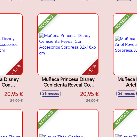
NOVEDAD
NOVEDAD
- 13 %
- 13 %
a Disney
Muñeca Princesa Disney
Muñeca P
l Con
Cenicienta Reveal Con
Arie
os
Accesorios
Ac
20,95 €
20,95 €
36 meses
36 meses
18x6 cm
Sorpresa.32x18x6 cm
Sorpre
24,00 €
24,00 €
NOVEDAD
NOVEDAD