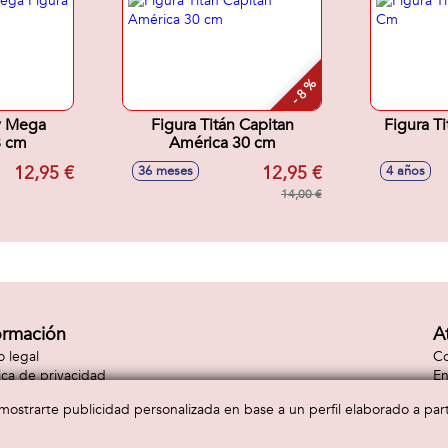
- 8 %
y Mega
Figura Titán Capitan
Figura T
8 cm
América 30 cm
12,95 €
12,95 €
36 meses
4 años
14,00 €
ormación
A
o legal
Co
tica de privacidad
En
tica de cookies
Co
a mostrarte publicidad personalizada en base a un perfil elaborado a pa