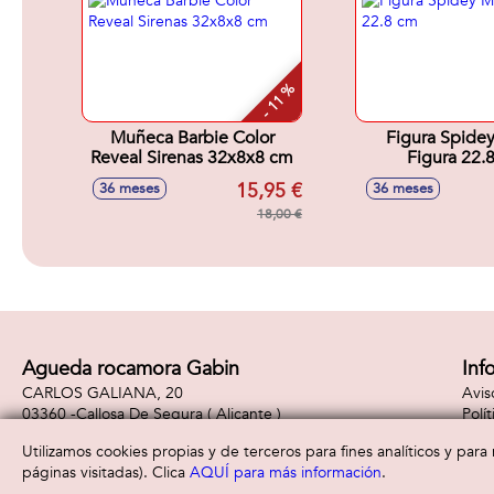
- 11 %
Muñeca Barbie Color
Figura Spide
Reveal Sirenas 32x8x8 cm
Figura 22.
15,95 €
36 meses
36 meses
18,00 €
Agueda rocamora Gabin
Inf
CARLOS GALIANA, 20
Avis
03360 -
Callosa De Segura
( Alicante )
Polí
965310887
Polí
Utilizamos cookies propias y de terceros para fines analíticos y par
páginas visitadas). Clica
AQUÍ para más información
.