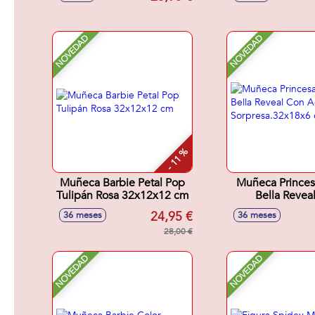
54X14,5X38 Cm
NOVEDAD
NOVEDAD
- 11 %
Muñeca Barbie Petal Pop
Muñeca Princes
Tulipán Rosa 32x12x12 cm
Bella Revea
Accesori
24,95 €
36 meses
36 meses
Sorpresa.32x
28,00 €
NOVEDAD
NOVEDAD