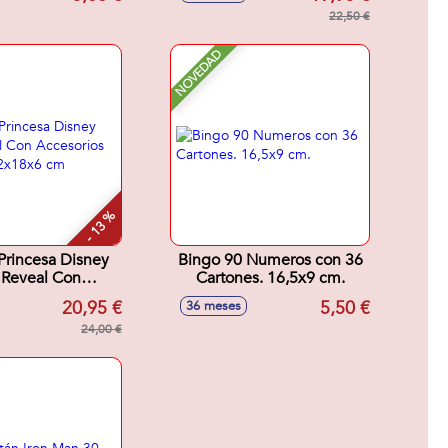
22,50 €
NOVEDAD
- 13 %
rincesa Disney
Bingo 90 Numeros con 36
l Reveal Con
Cartones. 16,5x9 cm.
cesorios
20,95 €
5,50 €
36 meses
sa.32x18x6 cm
24,00 €