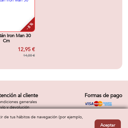
- 8 %
itán Iron Man 30
Cm
12,95 €
14,00 €
tención al cliente
Formas de pago
ndiciones generales
vío y devolución
ntacto
rtir de tus hábitos de navegación (por ejemplo,
Aceptar