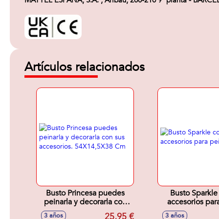
MATTEL ESPAÑA, S.A. , Aribau, 200-210 9ª planta - BARC
Artículos relacionados
Busto Princesa puedes
Busto Sparkle
peinarla y decorarla con
accesorios para
sus accesorios.
23cm
25,95 €
3 años
3 años