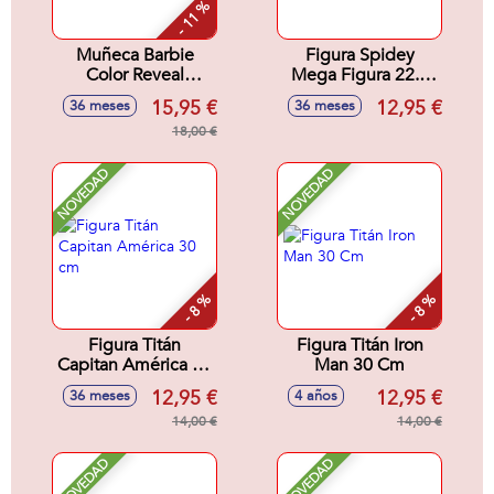
- 11 %
Muñeca Barbie
Figura Spidey
Color Reveal
Mega Figura 22.8
Sirenas 32x8x8 cm
cm
15,95 €
12,95 €
36 meses
36 meses
18,00 €
NOVEDAD
NOVEDAD
- 8 %
- 8 %
Figura Titán
Figura Titán Iron
Capitan América 30
Man 30 Cm
cm
12,95 €
12,95 €
36 meses
4 años
14,00 €
14,00 €
NOVEDAD
NOVEDAD