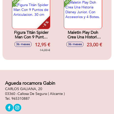
- 8 %
Figura Titán Spider
Maletin Play Doh
Man Con 9 Puntos
Crea Una Historia
de Articulacion. 30
Disney Junior. Con
12,95 €
23,00 €
36 meses
36 meses
cm
Accesorios y 4
14,00 €
Botes.
Agueda rocamora Gabin
CARLOS GALIANA, 20
03360 -
Callosa De Segura
( Alicante )
965310887