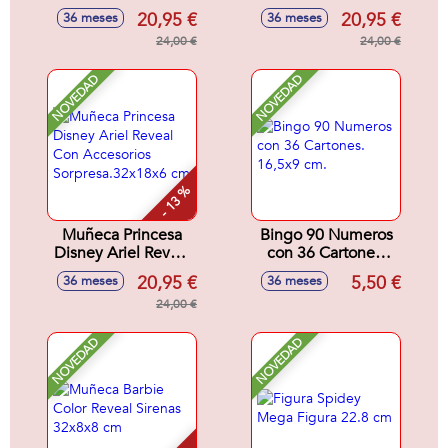
Con Accesorios
Reveal Con
20,95 €
20,95 €
36 meses
36 meses
Sorpresa.32x18x6
Accesorios
cm
24,00 €
Sorpresa.32x18x6
24,00 €
cm
NOVEDAD
NOVEDAD
- 13 %
Muñeca Princesa
Bingo 90 Numeros
Disney Ariel Reveal
con 36 Cartones.
Con Accesorios
16,5x9 cm.
20,95 €
5,50 €
36 meses
36 meses
Sorpresa.32x18x6
cm
24,00 €
NOVEDAD
NOVEDAD