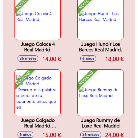
NOVEDAD
NOVEDAD
Juego Coloca 4
Juego Hundir Los
Real Madrid.
Barcos Real Madrid.
14,00 €
18,00 €
36 meses
6 años
NOVEDAD
NOVEDAD
Juego Colgado
Juego Rummy de
Real Madrid.
Luxe Real Madrid
¡Descubre la
15,00 €
24,00 €
6 años
36 meses
palabra secreta de