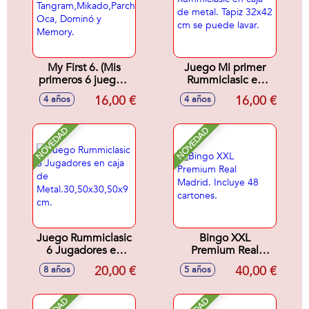
My First 6. (Mis
Juego Mi primer
primeros 6 juegos)
Rummiclasic en
Tangram,Mikado,Parchís,
caja de metal. Tapiz
16,00 €
16,00 €
4 años
4 años
Oca, Dominó y
32x42 cm se
Memory.
puede lavar.
NOVEDAD
NOVEDAD
Juego Rummiclasic
Bingo XXL
6 Jugadores en
Premium Real
caja de
Madrid. Incluye 48
20,00 €
40,00 €
8 años
5 años
Metal.30,50x30,50x9
cartones.
cm.