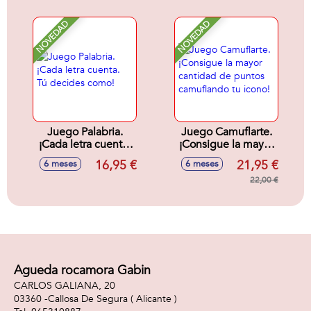
tu oponente antes
que el!
NOVEDAD
NOVEDAD
Juego Palabria.
Juego Camuflarte.
¡Cada letra cuenta.
¡Consigue la mayor
Tú decides como!
cantidad de puntos
16,95 €
21,95 €
6 meses
6 meses
camuflando tu
icono!
22,00 €
Agueda rocamora Gabin
CARLOS GALIANA, 20
03360 -
Callosa De Segura
( Alicante )