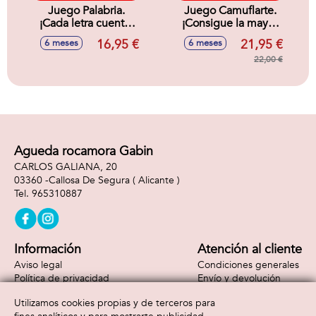
Juego Palabria.
Juego Camuflarte.
¡Cada letra cuenta.
¡Consigue la mayor
Tú decides como!
cantidad de puntos
16,95 €
21,95 €
6 meses
6 meses
camuflando tu
icono!
22,00 €
Agueda rocamora Gabin
CARLOS GALIANA, 20
03360 -
Callosa De Segura
( Alicante )
965310887
Información
Atención al cliente
Aviso legal
Condiciones generales
Política de privacidad
Envío y devolución
Política de cookies
Contacto
Utilizamos cookies propias y de terceros para
Formas de pago