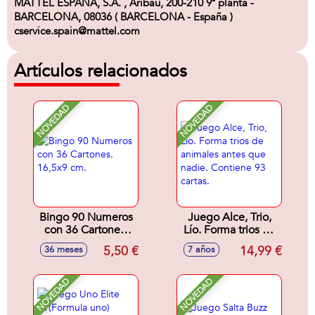
MATTEL ESPAÑA, S.A. , Aribau, 200-210 9ª planta -
BARCELONA, 08036 ( BARCELONA - España )
cservice.spain@mattel.com
Artículos relacionados
NOVEDAD
NOVEDAD
Bingo 90 Numeros
Juego Alce, Trio,
con 36 Cartones.
Lío. Forma trios de
16,5x9 cm.
animales antes que
5,50 €
14,99 €
36 meses
7 años
nadie. Contiene 93
cartas.
NOVEDAD
NOVEDAD