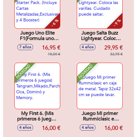
- 6 %
- 9 %
Juego Uno Elite
Juego Salta Buzz
F1(Formula uno)
Lightyear. Coloca
Starter Pack.
las varillas. Cuidado
16,95 €
29,95 €
7 años
4 años
(Incluye Cartas
puede saltar.
Metalizadas,Exclusivas
18,00 €
32,95 €
y 4 Booster)
NOVEDAD
NOVEDAD
My First 6. (Mis
Juego Mi primer
primeros 6 juegos)
Rummiclasic en
Tangram,Mikado,Parchís,
caja de metal. Tapiz
16,00 €
16,00 €
4 años
4 años
Oca, Dominó y
32x42 cm se
Memory.
puede lavar.