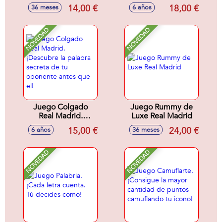
14,00 €
18,00 €
36 meses
6 años
NOVEDAD
NOVEDAD
Juego Colgado
Juego Rummy de
Real Madrid.
Luxe Real Madrid
¡Descubre la
15,00 €
24,00 €
6 años
36 meses
palabra secreta de
tu oponente antes
que el!
NOVEDAD
NOVEDAD