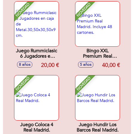
NOVEDAD
NOVEDAD
Juego Rummiclasic
Bingo XXL
6 Jugadores en
Premium Real
caja de
Madrid. Incluye 48
20,00 €
40,00 €
8 años
5 años
Metal.30,50x30,50x9
cartones.
cm.
NOVEDAD
NOVEDAD
Juego Coloca 4
Juego Hundir Los
Real Madrid.
Barcos Real Madrid.