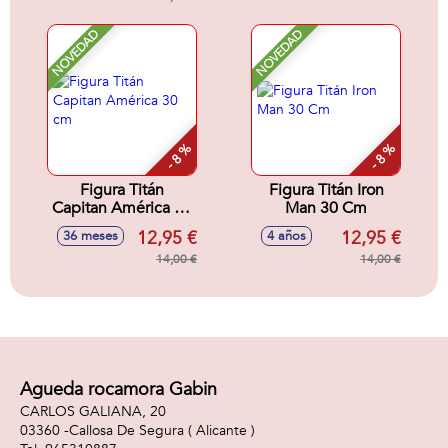
NOVEDAD
NOVEDAD
- 8 %
- 8 %
Figura Titán
Figura Titán Iron
Capitan América 30
Man 30 Cm
cm
12,95 €
12,95 €
36 meses
4 años
14,00 €
14,00 €
Agueda rocamora Gabin
CARLOS GALIANA, 20
03360 -
Callosa De Segura
( Alicante )