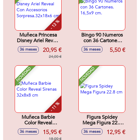
- 13 %
Muñeca Princesa
Bingo 90 Numeros
Disney Ariel Reveal
con 36 Cartones.
Con Accesorios
16,5x9 cm.
20,95 €
5,50 €
36 meses
36 meses
Sorpresa.32x18x6
cm
24,00 €
NOVEDAD
NOVEDAD
- 11 %
Muñeca Barbie
Figura Spidey
Color Reveal
Mega Figura 22.8
Sirenas 32x8x8 cm
cm
15,95 €
12,95 €
36 meses
36 meses
18,00 €