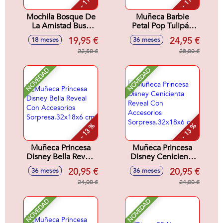
- 11 %
- 11 %
Mochila Bosque De
Muñeca Barbie
La Amistad Busy
Petal Pop Tulipán
Bea Fisher-Price
Rosa 32x12x12 cm
19,95 €
24,95 €
18 meses
36 meses
28x8x29 cm
22,50 €
28,00 €
NOVEDAD
NOVEDAD
- 13 %
- 13 %
Muñeca Princesa
Muñeca Princesa
Disney Bella Reveal
Disney Cenicienta
Con Accesorios
Reveal Con
20,95 €
20,95 €
36 meses
36 meses
Sorpresa.32x18x6
Accesorios
cm
24,00 €
Sorpresa.32x18x6
24,00 €
cm
NOVEDAD
NOVEDAD