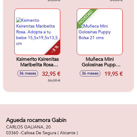
cm.
24,00 €
cm
24,00 €
NOVEDAD
- 8 %
Ksimerito Ksirenitas
Muñeca Mini
Maribelita Rosa.
Golosinas Puppy
Adopta a tu bebe
Bolsa 21 cms
32,95 €
19,95 €
36 meses
36 meses
15,5x19,5x13,5 cm
36,00 €
Agueda rocamora Gabin
CARLOS GALIANA, 20
03360 -
Callosa De Segura
( Alicante )