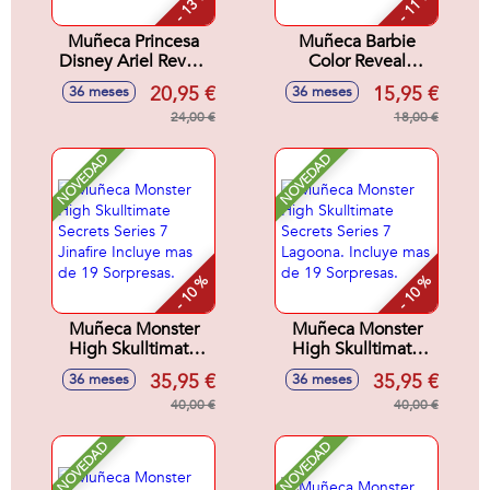
- 13 %
- 11 %
Muñeca Princesa
Muñeca Barbie
Disney Ariel Reveal
Color Reveal
Con Accesorios
Sirenas 32x8x8 cm
20,95 €
15,95 €
36 meses
36 meses
Sorpresa.32x18x6
cm
24,00 €
18,00 €
NOVEDAD
NOVEDAD
- 10 %
- 10 %
Muñeca Monster
Muñeca Monster
High Skulltimate
High Skulltimate
Secrets Series 7
Secrets Series 7
35,95 €
35,95 €
36 meses
36 meses
Jinafire Incluye mas
Lagoona. Incluye
de 19 Sorpresas.
40,00 €
mas de 19
40,00 €
Sorpresas.
NOVEDAD
NOVEDAD