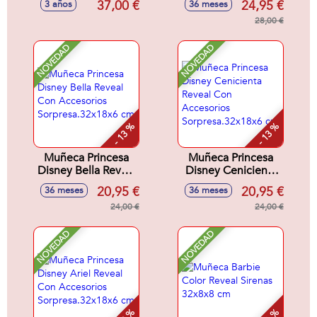
37,00 €
24,95 €
3 años
36 meses
accesorios para su
sesion de belleza.
28,00 €
18,5x16x19,5 cm
NOVEDAD
NOVEDAD
- 13 %
- 13 %
Muñeca Princesa
Muñeca Princesa
Disney Bella Reveal
Disney Cenicienta
Con Accesorios
Reveal Con
20,95 €
20,95 €
36 meses
36 meses
Sorpresa.32x18x6
Accesorios
cm
24,00 €
Sorpresa.32x18x6
24,00 €
cm
NOVEDAD
NOVEDAD