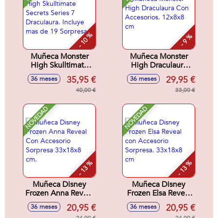
- 10 %
- 9 %
Muñeca Monster
Muñeca Monster
High Skulltimate
High Draculaura
Secrets Series 7
Con Accesorios.
35,95 €
29,95 €
36 meses
36 meses
Draculaura. Incluye
12x8x8 cm
mas de 19
40,00 €
33,00 €
Sorpresas.
NOVEDAD
NOVEDAD
- 13 %
- 13 %
Muñeca Disney
Muñeca Disney
Frozen Anna Reveal
Frozen Elsa Reveal
Con Accesorio
con Accesorio
20,95 €
20,95 €
36 meses
36 meses
Sorpresa 33x18x8
Sorpresa. 33x18x8