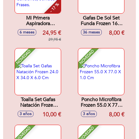
- 17 %
Mi Primera
Gafas De Sol Set
Aspiradora
Funda Frozen 16.5
Multilenguaje
X 17.0 X 1.5 Cm
24,95 €
8,00 €
6 meses
36 meses
Fisher-Price Con 45
Canciones, Sonidos
29,95 €
y Frases.
NOVEDAD
NOVEDAD
Toalla Set Gafas
Poncho Microfibra
Natación Frozen
Frozen 55.0 X 77.0
24.0 X 34.0 X 6.0
X 1.0 Cm
10,00 €
8,00 €
3 años
3 años
Cm
NOVEDAD
NOVEDAD