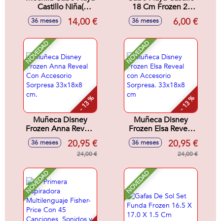
Castillo Niña(
18 Cm Frozen 2.
Frozen, Minnie,
Con Cedazo,
14,00 €
6,00 €
36 meses
36 meses
Barbie) Con
Pala,Rastrillo Y
Cedazo, Pala,
Regadera Y Moldes
Rastrillo, Regadera
NOVEDAD
NOVEDAD
Y Moldes 18Cm -
Modelos surtidos
- 13 %
- 13 %
Muñeca Disney
Muñeca Disney
Frozen Anna Reveal
Frozen Elsa Reveal
Con Accesorio
con Accesorio
20,95 €
20,95 €
36 meses
36 meses
Sorpresa 33x18x8
Sorpresa. 33x18x8
cm.
24,00 €
cm
24,00 €
NOVEDAD
NOVEDAD