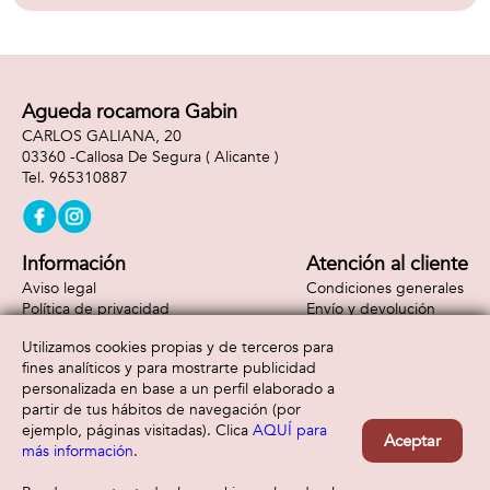
Agueda rocamora Gabin
CARLOS GALIANA, 20
03360 -
Callosa De Segura
( Alicante )
965310887
Información
Atención al cliente
Aviso legal
Condiciones generales
Política de privacidad
Envío y devolución
Política de cookies
Contacto
Utilizamos cookies propias y de terceros para
Formas de pago
fines analíticos y para mostrarte publicidad
personalizada en base a un perfil elaborado a
partir de tus hábitos de navegación (por
ejemplo, páginas visitadas). Clica
AQUÍ para
Aceptar
más información
.