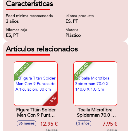
Características
Edad minima recomendada
Idioma producto
3 años
ES, PT
Idiomas caja
Material
ES, PT
Plástico
Artículos relacionados
NOVEDAD
NOVEDAD
- 8 %
Figura Titán Spider
Toalla Microfibra
Man Con 9 Puntos
Spiderman 70.0 X
de Articulacion. 30
140.0 X 1.0 Cm
12,95 €
7,95 €
36 meses
3 años
cm
14,00 €
8,00 €