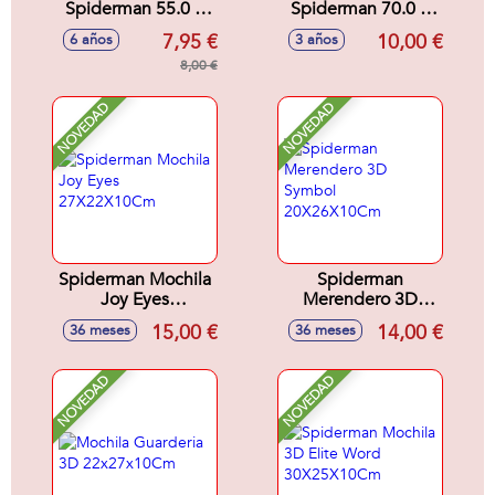
Spiderman 55.0 X
Spiderman 70.0 X
77.0 X 1.0 Cm
140.0 X 1.0 Cm
7,95 €
10,00 €
6 años
3 años
8,00 €
NOVEDAD
NOVEDAD
Spiderman Mochila
Spiderman
Joy Eyes
Merendero 3D
27X22X10Cm
Symbol
15,00 €
14,00 €
36 meses
36 meses
20X26X10Cm
NOVEDAD
NOVEDAD