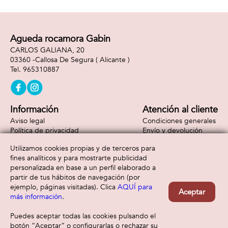
Agueda rocamora Gabin
CARLOS GALIANA, 20
03360 -
Callosa De Segura
( Alicante )
965310887
Información
Atención al cliente
Aviso legal
Condiciones generales
Política de privacidad
Envío y devolución
Política de cookies
Contacto
Utilizamos cookies propias y de terceros para
Formas de pago
fines analíticos y para mostrarte publicidad
personalizada en base a un perfil elaborado a
partir de tus hábitos de navegación (por
ejemplo, páginas visitadas). Clica
AQUÍ para
Aceptar
más información
.
Puedes aceptar todas las cookies pulsando el
botón “Aceptar” o configurarlas o rechazar su