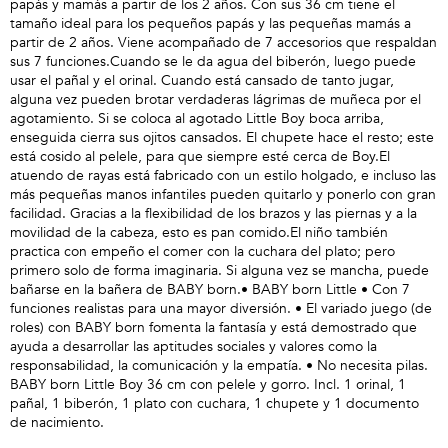
papás y mamás a partir de los 2 años. Con sus 36 cm tiene el
tamaño ideal para los pequeños papás y las pequeñas mamás a
partir de 2 años. Viene acompañado de 7 accesorios que respaldan
sus 7 funciones.Cuando se le da agua del biberón, luego puede
usar el pañal y el orinal. Cuando está cansado de tanto jugar,
alguna vez pueden brotar verdaderas lágrimas de muñeca por el
agotamiento. Si se coloca al agotado Little Boy boca arriba,
enseguida cierra sus ojitos cansados. El chupete hace el resto; este
está cosido al pelele, para que siempre esté cerca de Boy.El
atuendo de rayas está fabricado con un estilo holgado, e incluso las
más pequeñas manos infantiles pueden quitarlo y ponerlo con gran
facilidad. Gracias a la flexibilidad de los brazos y las piernas y a la
movilidad de la cabeza, esto es pan comido.El niño también
practica con empeño el comer con la cuchara del plato; pero
primero solo de forma imaginaria. Si alguna vez se mancha, puede
bañarse en la bañera de BABY born.• BABY born Little • Con 7
funciones realistas para una mayor diversión. • El variado juego (de
roles) con BABY born fomenta la fantasía y está demostrado que
ayuda a desarrollar las aptitudes sociales y valores como la
responsabilidad, la comunicación y la empatía. • No necesita pilas.
BABY born Little Boy 36 cm con pelele y gorro. Incl. 1 orinal, 1
pañal, 1 biberón, 1 plato con cuchara, 1 chupete y 1 documento
de nacimiento.