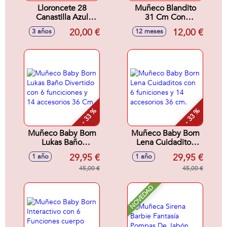
Lloroncete 28
Muñeco Blandito
Canastilla Azul
31 Cm Con
Mecanismo Lloro +
Sonidos 2 Colores
20,00 €
12,00 €
3 años
12 meses
Chupete Ref: 350-
Sdos
21
- 33 %
- 33 %
Muñeco Baby Born
Muñeco Baby Born
Lukas Baño
Lena Cuidaditos
Divertido con 6
con 6 funiciones y
29,95 €
29,95 €
1 año
1 año
funciciones y 14
14 accesorios 36
accesorios 36 Cm.
45,00 €
cm.
45,00 €
NOVEDAD