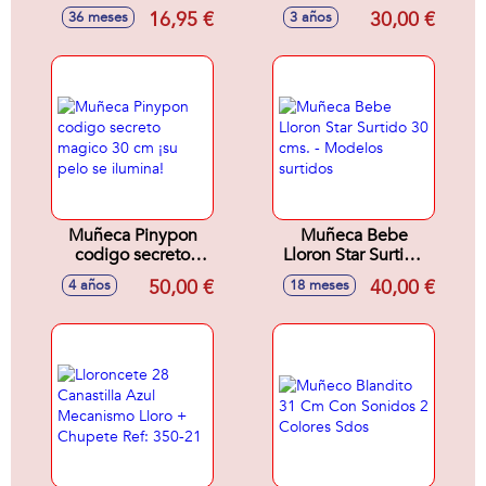
mod. sdos. (Exp. 9
piernas articuladas
16,95 €
30,00 €
36 meses
3 años
unds)
Muñeca Pinypon
Muñeca Bebe
codigo secreto
Lloron Star Surtido
magico 30 cm ¡su
30 cms. - Modelos
50,00 €
40,00 €
4 años
18 meses
pelo se ilumina!
surtidos