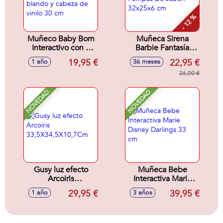
- 12 %
Muñeco Baby Born
Muñeca Sirena
Interactivo con 6
Barbie Fantasía
Funciones cuerpo
Pompas De Jabón
19,95 €
22,95 €
1 año
36 meses
blando y cabeza de
32x25x6 cm
vinilo 30 cm
26,00 €
NOVEDAD
NOVEDAD
Gusy luz efecto
Muñeca Bebe
Arcoiris
Interactiva Marie
33,5X34,5X10,7Cm
Disney Darlings 33
29,95 €
39,95 €
1 año
3 años
cm