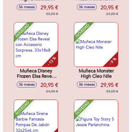
Con Accesorios.
Con Accesorio
29,95 €
20,95 €
36 meses
36 meses
12x8x8 cm
Sorpresa 33x18x8
33,00 €
cm.
24,00 €
NOVEDAD
NOVEDAD
- 13 %
- 9 %
Muñeca Disney
Muñeca Monster
Frozen Elsa Reveal
High Cleo Nile
con Accesorio
20,95 €
29,95 €
36 meses
36 meses
Sorpresa. 33x18x8
cm
24,00 €
33,00 €
NOVEDAD
NOVEDAD