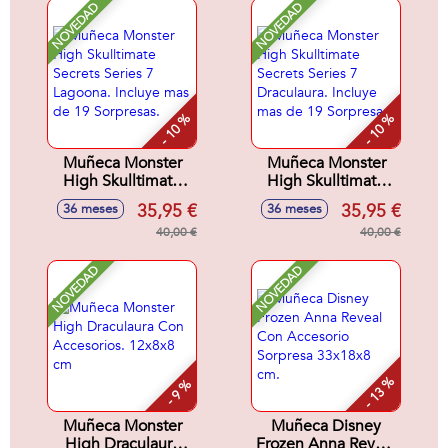
NOVEDAD
NOVEDAD
- 10 %
- 10 %
Muñeca Monster
Muñeca Monster
High Skulltimate
High Skulltimate
Secrets Series 7
Secrets Series 7
35,95 €
35,95 €
36 meses
36 meses
Lagoona. Incluye
Draculaura. Incluye
mas de 19
40,00 €
mas de 19
40,00 €
Sorpresas.
Sorpresas.
NOVEDAD
NOVEDAD
- 13 %
- 9 %
Muñeca Monster
Muñeca Disney
High Draculaura
Frozen Anna Reveal