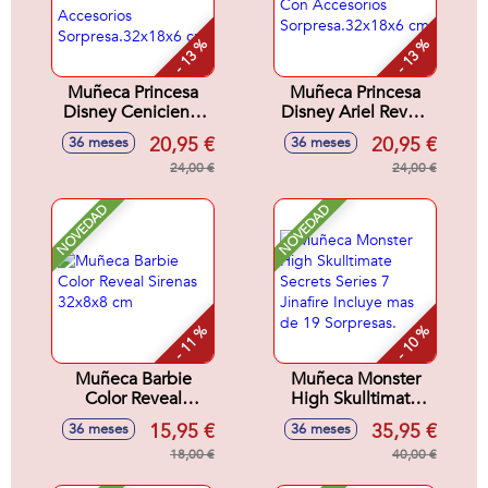
- 13 %
- 13 %
Muñeca Princesa
Muñeca Princesa
Disney Cenicienta
Disney Ariel Reveal
Reveal Con
Con Accesorios
20,95 €
20,95 €
36 meses
36 meses
Accesorios
Sorpresa.32x18x6
Sorpresa.32x18x6
24,00 €
cm
24,00 €
cm
NOVEDAD
NOVEDAD
- 11 %
- 10 %
Muñeca Barbie
Muñeca Monster
Color Reveal
High Skulltimate
Sirenas 32x8x8 cm
Secrets Series 7
15,95 €
35,95 €
36 meses
36 meses
Jinafire Incluye mas
18,00 €
de 19 Sorpresas.
40,00 €