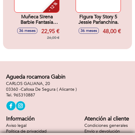
- 12 %
Muñeca Sirena
Figura Toy Story 5
Barbie Fantasía
Jessie Parlanchina.
Pompas De Jabón
22,95 €
48,00 €
36 meses
36 meses
32x25x6 cm
26,00 €
Agueda rocamora Gabin
CARLOS GALIANA, 20
03360 -
Callosa De Segura
( Alicante )
965310887
Información
Atención al cliente
Aviso legal
Condiciones generales
Política de privacidad
Envío y devolución