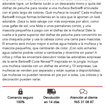
adorable tigre, un brillante tucán o un descarado mono y quita del
disfraz de peluche para revelar a una muñeca Barbie® articulada
con el pelo largo de colores. Qué muñeca te tocará? Cada muñeca
Barbie® incluye formas brillantes en la cara que le aportan un look
adorable. ¡Saca tu lado salvaje con más sorpresas por abrir, como
unas gafas de sol, una falda o unos pantalones cortos, y una
mascota pequeñita a juego con el disfraz de la muñeca! Dale la
vuelta a la parte superior del disfraz de peluche para convertirlo en
una chaqueta polar y usa la cabeza como una cama para mascotas.
El encanto será incluso mayor si echas agua helada a la muñeca y la
mascota pequeñita, que cambiarán de color. ¡Con solo echarles
agua caliente podrás volver a cambiarlas y divertirte sin parar! A
niños y niñas les encantará descubrir todas las adorables sorpresas
de la serie Barbie® Cutie Reveal™ inspirada en la jungla. Incluye
una muñeca vestida con un disfraz de animal y 10 sorpresas. Las
muñecas se venden por separado y están sujetas a disponibilidad.
Las muñecas no pueden tenerse en pie por sí solas. Los colores y la
decoración pueden variar.
Comercio seguro
Devolución
Atención al cliente
100%
en 14 días
965 31 08 87