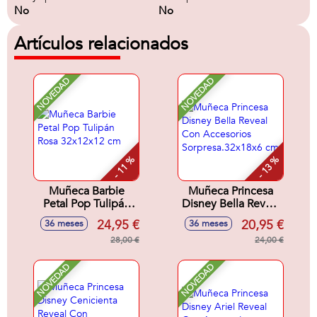
No
No
Artículos relacionados
NOVEDAD
NOVEDAD
- 11 %
- 13 %
Muñeca Barbie
Muñeca Princesa
Petal Pop Tulipán
Disney Bella Reveal
Rosa 32x12x12 cm
Con Accesorios
24,95 €
20,95 €
36 meses
36 meses
Sorpresa.32x18x6
28,00 €
cm
24,00 €
NOVEDAD
NOVEDAD