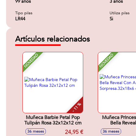
99 años
3 años
Tipo pilas
Utiliza pilas
LR44
Si
Artículos relacionados
NOVEDAD
NOVEDAD
- 11 %
Muñeca Barbie Petal Pop
Muñeca Princes
Tulipán Rosa 32x12x12 cm
Bella Revea
Accesori
24,95 €
36 meses
36 meses
Sorpresa.32x