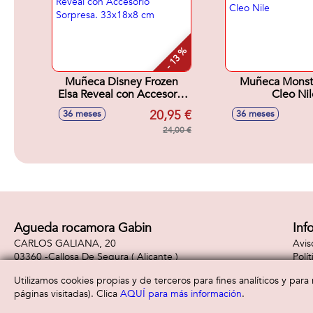
- 13 %
Muñeca Disney Frozen
Muñeca Monst
Elsa Reveal con Accesorio
Cleo Nil
Sorpresa. 33x18x8 cm
20,95 €
36 meses
36 meses
24,00 €
Agueda rocamora Gabin
Inf
CARLOS GALIANA, 20
Avis
03360 -
Callosa De Segura
( Alicante )
Polí
965310887
Polí
Utilizamos cookies propias y de terceros para fines analíticos y par
páginas visitadas). Clica
AQUÍ para más información
.