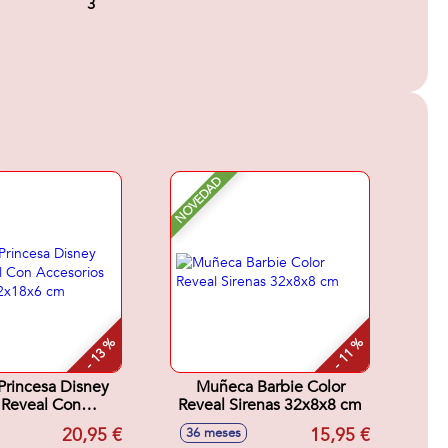
3
NOVEDAD
- 13 %
- 11 %
rincesa Disney
Muñeca Barbie Color
l Reveal Con
Reveal Sirenas 32x8x8 cm
cesorios
20,95 €
15,95 €
36 meses
sa.32x18x6 cm