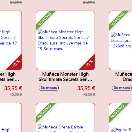
24,00 €
24,00 €
NOVEDAD
NOVEDAD
- 10 %
- 10 %
er High
Muñeca Monster High
Muñeca
ets Series
Skulltimate Secrets Series
Drac
uye mas de
7 Draculaura. Incluye mas
Accesor
35,95 €
35,95 €
36 meses
36 meses
as.
de 19 Sorpresas.
40,00 €
40,00 €
NOVEDAD
NOVEDAD