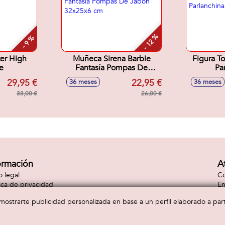
- 12 %
- 9 %
er High
Muñeca Sirena Barbie
Figura To
e
Fantasía Pompas De
Pa
Jabón 32x25x6 cm
29,95 €
22,95 €
36 meses
36 meses
33,00 €
26,00 €
ormación
A
o legal
Co
tica de privacidad
En
tica de cookies
Co
a mostrarte publicidad personalizada en base a un perfil elaborado a pa