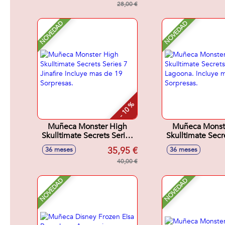
28,00 €
NOVEDAD
NOVEDAD
- 10 %
Muñeca Monster High
Muñeca Monst
Skulltimate Secrets Series
Skulltimate Secr
7 Jinafire Incluye mas de
7 Lagoona. Incl
35,95 €
36 meses
36 meses
19 Sorpresas.
19 Sorpres
40,00 €
NOVEDAD
NOVEDAD