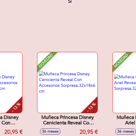
Si
NOVEDAD
NOVEDAD
- 13 %
- 13 %
a Disney
Muñeca Princesa Disney
Muñeca P
l Con
Cenicienta Reveal Con
Arie
os
Accesorios
Ac
20,95 €
20,95 €
36 meses
36 meses
18x6 cm
Sorpresa.32x18x6 cm
Sorpre