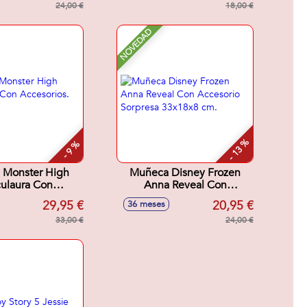
24,00 €
18,00 €
NOVEDAD
- 13 %
- 9 %
 Monster High
Muñeca Disney Frozen
ulaura Con
Anna Reveal Con
ios. 12x8x8 cm
Accesorio Sorpresa
29,95 €
20,95 €
36 meses
33x18x8 cm.
33,00 €
24,00 €