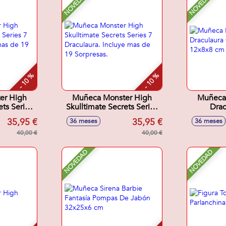
NOVEDAD
NOVEDAD
- 10 %
- 10 %
er High
Muñeca Monster High
Muñeca
ets Series
Skulltimate Secrets Series
Drac
uye mas de
7 Draculaura. Incluye mas
Accesor
35,95 €
35,95 €
36 meses
36 meses
as.
de 19 Sorpresas.
40,00 €
40,00 €
NOVEDAD
NOVEDAD