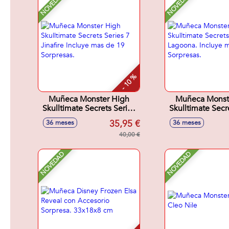
NOVEDAD
NOVEDAD
- 10 %
Muñeca Monster High
Muñeca Monst
Skulltimate Secrets Series
Skulltimate Secr
7 Jinafire Incluye mas de
7 Lagoona. Incl
35,95 €
36 meses
36 meses
19 Sorpresas.
19 Sorpres
40,00 €
NOVEDAD
NOVEDAD