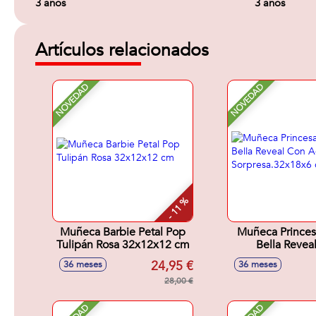
3 años
3 años
Artículos relacionados
NOVEDAD
NOVEDAD
- 11 %
Muñeca Barbie Petal Pop
Muñeca Princes
Tulipán Rosa 32x12x12 cm
Bella Revea
Accesori
24,95 €
36 meses
36 meses
Sorpresa.32x
28,00 €