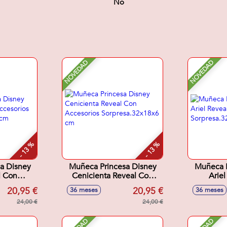
No
NOVEDAD
NOVEDAD
- 13 %
- 13 %
a Disney
Muñeca Princesa Disney
Muñeca P
l Con
Cenicienta Reveal Con
Arie
os
Accesorios
Ac
20,95 €
20,95 €
36 meses
36 meses
18x6 cm
Sorpresa.32x18x6 cm
Sorpre
24,00 €
24,00 €