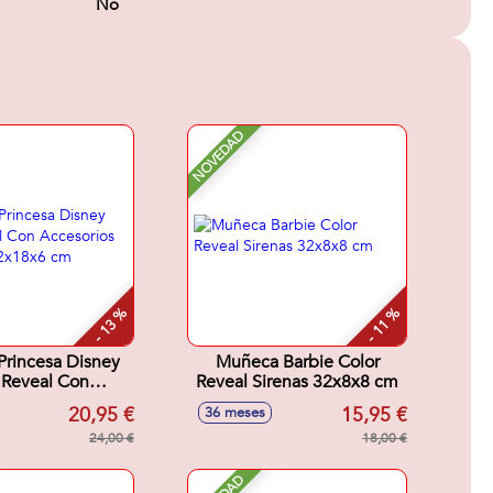
No
NOVEDAD
- 13 %
- 11 %
rincesa Disney
Muñeca Barbie Color
l Reveal Con
Reveal Sirenas 32x8x8 cm
cesorios
20,95 €
15,95 €
36 meses
sa.32x18x6 cm
24,00 €
18,00 €