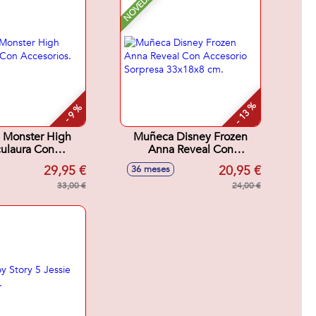
NOVEDAD
- 13 %
- 9 %
 Monster High
Muñeca Disney Frozen
ulaura Con
Anna Reveal Con
ios. 12x8x8 cm
Accesorio Sorpresa
29,95 €
20,95 €
36 meses
33x18x8 cm.
33,00 €
24,00 €