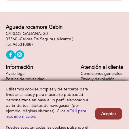
Agueda rocamora Gabin
CARLOS GALIANA, 20
03360 -
Callosa De Segura
( Alicante )
965310887
Información
Atención al cliente
Aviso legal
Condiciones generales
Política de privacidad
Envío y devolución
Política de cookies
Contacto
Utilizamos cookies propias y de terceros para
Formas de pago
fines analíticos y para mostrarte publicidad
personalizada en base a un perfil elaborado a
partir de tus hábitos de navegación (por
ejemplo, páginas visitadas). Clica
AQUÍ para
Aceptar
más información
.
Puedes aceptar todas las cookies pulsando el