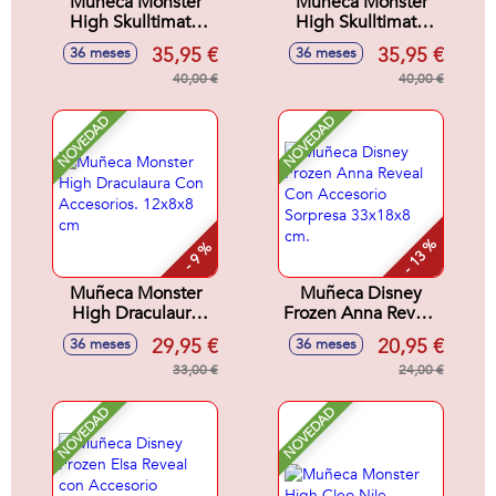
Muñeca Monster
Muñeca Monster
High Skulltimate
High Skulltimate
Secrets Series 7
Secrets Series 7
35,95 €
35,95 €
36 meses
36 meses
Lagoona. Incluye
Draculaura. Incluye
mas de 19
40,00 €
mas de 19
40,00 €
Sorpresas.
Sorpresas.
NOVEDAD
NOVEDAD
- 13 %
- 9 %
Muñeca Monster
Muñeca Disney
High Draculaura
Frozen Anna Reveal
Con Accesorios.
Con Accesorio
29,95 €
20,95 €
36 meses
36 meses
12x8x8 cm
Sorpresa 33x18x8
33,00 €
cm.
24,00 €
NOVEDAD
NOVEDAD