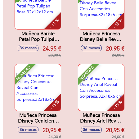
- 11 %
- 13 %
Muñeca Barbie
Muñeca Princesa
Petal Pop Tulipán
Disney Bella Reveal
Rosa 32x12x12 cm
Con Accesorios
24,95 €
20,95 €
36 meses
36 meses
Sorpresa.32x18x6
28,00 €
cm
24,00 €
NOVEDAD
NOVEDAD
- 13 %
- 13 %
Muñeca Princesa
Muñeca Princesa
Disney Cenicienta
Disney Ariel Reveal
Reveal Con
Con Accesorios
20,95 €
20,95 €
36 meses
36 meses
Accesorios
Sorpresa.32x18x6
Sorpresa.32x18x6
24,00 €
cm
24,00 €