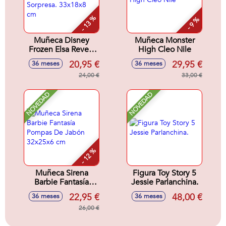
- 13 %
- 9 %
Muñeca Disney
Muñeca Monster
Frozen Elsa Reveal
High Cleo Nile
con Accesorio
20,95 €
29,95 €
36 meses
36 meses
Sorpresa. 33x18x8
cm
24,00 €
33,00 €
NOVEDAD
NOVEDAD
- 12 %
Muñeca Sirena
Figura Toy Story 5
Barbie Fantasía
Jessie Parlanchina.
Pompas De Jabón
22,95 €
48,00 €
36 meses
36 meses
32x25x6 cm
26,00 €