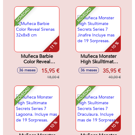
cm
NOVEDAD
NOVEDAD
- 11 %
- 10 %
Muñeca Barbie
Muñeca Monster
Color Reveal
High Skulltimate
Sirenas 32x8x8 cm
Secrets Series 7
15,95 €
35,95 €
36 meses
36 meses
Jinafire Incluye mas
18,00 €
de 19 Sorpresas.
40,00 €
NOVEDAD
NOVEDAD
- 10 %
- 10 %