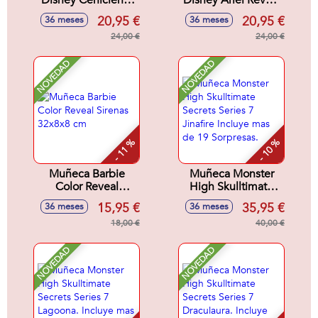
Disney Cenicienta
Disney Ariel Reveal
Reveal Con
Con Accesorios
20,95 €
20,95 €
36 meses
36 meses
Accesorios
Sorpresa.32x18x6
Sorpresa.32x18x6
24,00 €
cm
24,00 €
cm
NOVEDAD
NOVEDAD
- 11 %
- 10 %
Muñeca Barbie
Muñeca Monster
Color Reveal
High Skulltimate
Sirenas 32x8x8 cm
Secrets Series 7
15,95 €
35,95 €
36 meses
36 meses
Jinafire Incluye mas
18,00 €
de 19 Sorpresas.
40,00 €
NOVEDAD
NOVEDAD