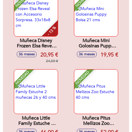
NOVEDAD
NOVEDAD
- 13 %
Muñeca Disney
Muñeca Mini
Frozen Elsa Reveal
Golosinas Puppy
con Accesorio
Bolsa 21 cms
20,95 €
19,95 €
36 meses
36 meses
Sorpresa. 33x18x8
cm
24,00 €
NOVEDAD
NOVEDAD
Muñeca Little
Muñeca Pitus
Family Estuche 2
Mellizos Zoo
muñecas 26 y 40
Estuche 40 cms
36 meses
36 meses