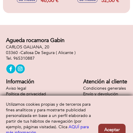
46,00 €
52,00 €
cms
Agueda rocamora Gabin
CARLOS GALIANA, 20
03360 -
Callosa De Segura
( Alicante )
965310887
Información
Atención al cliente
Aviso legal
Condiciones generales
Política de privacidad
Envío y devolución
Política de cookies
Contacto
Utilizamos cookies propias y de terceros para
Formas de pago
fines analíticos y para mostrarte publicidad
personalizada en base a un perfil elaborado a
partir de tus hábitos de navegación (por
ejemplo, páginas visitadas). Clica
AQUÍ para
Aceptar
más información
.