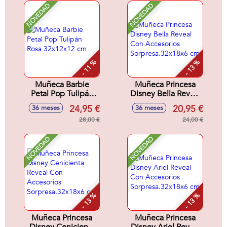
NOVEDAD
NOVEDAD
- 11 %
- 13 %
Muñeca Barbie
Muñeca Princesa
Petal Pop Tulipán
Disney Bella Reveal
Rosa 32x12x12 cm
Con Accesorios
24,95 €
20,95 €
36 meses
36 meses
Sorpresa.32x18x6
28,00 €
cm
24,00 €
NOVEDAD
NOVEDAD
- 13 %
- 13 %
Muñeca Princesa
Muñeca Princesa