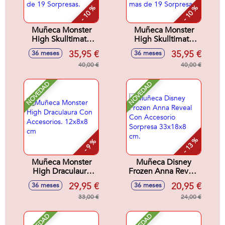
- 10 %
- 10 %
Muñeca Monster
Muñeca Monster
High Skulltimate
High Skulltimate
Secrets Series 7
Secrets Series 7
35,95 €
35,95 €
36 meses
36 meses
Lagoona. Incluye
Draculaura. Incluye
mas de 19
40,00 €
mas de 19
40,00 €
Sorpresas.
Sorpresas.
NOVEDAD
NOVEDAD
- 13 %
- 9 %
Muñeca Monster
Muñeca Disney
High Draculaura
Frozen Anna Reveal
Con Accesorios.
Con Accesorio
29,95 €
20,95 €
36 meses
36 meses
12x8x8 cm
Sorpresa 33x18x8
33,00 €
cm.
24,00 €