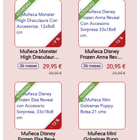
NOVEDAD
NOVEDAD
- 13 %
- 9 %
Muñeca Monster
Muñeca Disney
High Draculaura
Frozen Anna Reveal
Con Accesorios.
Con Accesorio
29,95 €
20,95 €
36 meses
36 meses
12x8x8 cm
Sorpresa 33x18x8
33,00 €
cm.
24,00 €
NOVEDAD
NOVEDAD
- 13 %
Muñeca Disney
Muñeca Mini
Frozen Elsa Reveal
Golosinas Puppy