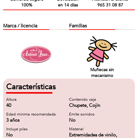
100%
en 14 días
965 31 08 87
Marca / licencia
Familias
Muñecas sin
mecanismo
Características
Altura
Contenido caja
40
Chupete, Cojín
Edad minima recomendada
Emite sonidos
3 años
No
Incluye pilas
Material
No
Extremidades de vinilo,