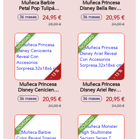
Muñeca Barbie
Muñeca Princesa
Petal Pop Tulipán
Disney Bella Reveal
Rosa 32x12x12 cm
Con Accesorios
24,95 €
20,95 €
36 meses
36 meses
Sorpresa.32x18x6
28,00 €
cm
24,00 €
NOVEDAD
NOVEDAD
- 13 %
- 13 %
Muñeca Princesa
Muñeca Princesa
Disney Cenicienta
Disney Ariel Reveal
Reveal Con
Con Accesorios
20,95 €
20,95 €
36 meses
36 meses
Accesorios
Sorpresa.32x18x6
Sorpresa.32x18x6
24,00 €
cm
24,00 €
cm
NOVEDAD
NOVEDAD