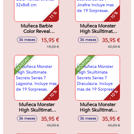
- 11 %
- 10 %
Muñeca Barbie
Muñeca Monster
Color Reveal
High Skulltimate
Sirenas 32x8x8 cm
Secrets Series 7
15,95 €
35,95 €
36 meses
36 meses
Jinafire Incluye mas
18,00 €
de 19 Sorpresas.
40,00 €
NOVEDAD
NOVEDAD
- 10 %
- 10 %
Muñeca Monster
Muñeca Monster
High Skulltimate
High Skulltimate
Secrets Series 7
Secrets Series 7
35,95 €
35,95 €
36 meses
36 meses
Lagoona. Incluye
Draculaura. Incluye
mas de 19
40,00 €
mas de 19
40,00 €
Sorpresas.
Sorpresas.