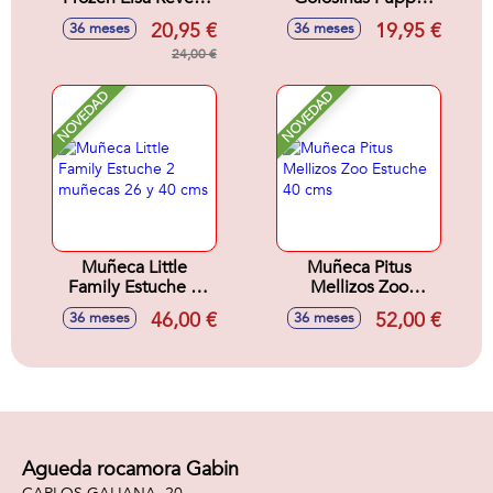
con Accesorio
Bolsa 21 cms
20,95 €
19,95 €
36 meses
36 meses
Sorpresa. 33x18x8
cm
24,00 €
NOVEDAD
NOVEDAD
Muñeca Little
Muñeca Pitus
Family Estuche 2
Mellizos Zoo
muñecas 26 y 40
Estuche 40 cms
46,00 €
52,00 €
36 meses
36 meses
cms
Agueda rocamora Gabin